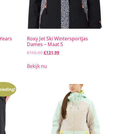
 Years
Roxy Jet Ski Wintersportjas
Dames – Maat S
€
150,00
€
131,99
Bekijk nu
ieding!