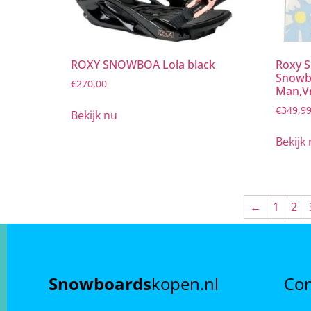
ROXY SNOWBOA Lola black
Roxy 
Snowb
€
270,00
Man,V
€
349,9
Bekijk nu
Bekijk
←
1
2
Snowboards
kopen.nl
Con