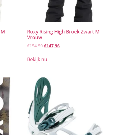
t M
Roxy Rising High Broek Zwart M
Vrouw
€
154,50
€
147,96
Bekijk nu