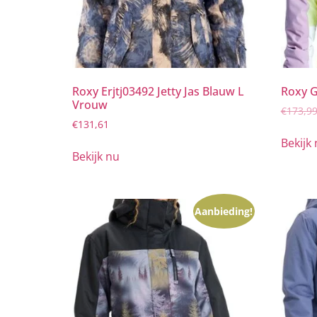
Roxy Erjtj03492 Jetty Jas Blauw L
Roxy G
Vrouw
€
173,9
€
131,61
Bekijk
Bekijk nu
Aanbieding!