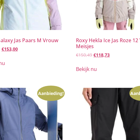
alaxy Jas Paars M Vrouw
Roxy Hekla Ice Jas Roze 12
Meisjes
9
€
153,00
€
150,49
€
118,73
 nu
Bekijk nu
Aanbieding!
Aanb