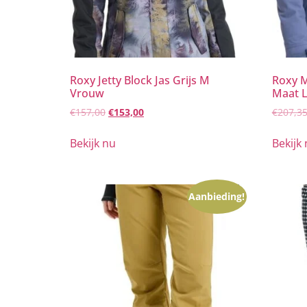
Roxy Jetty Block Jas Grijs M
Roxy M
Vrouw
Maat 
€
157,00
€
153,00
€
207,3
Bekijk nu
Bekijk
Aanbieding!