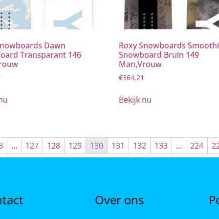
Snowboards Dawn
Roxy Snowboards Smooth
oard Transparant 146
Snowboard Bruin 149
rouw
Man,Vrouw
9
€
364,21
 nu
Bekijk nu
3
…
127
128
129
130
131
132
133
…
224
2
tact
Over ons
P