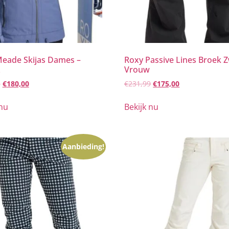
eade Skijas Dames –
Roxy Passive Lines Broek Z
L
Vrouw
5
€
180,00
€
231,99
€
175,00
 nu
Bekijk nu
Aanbieding!