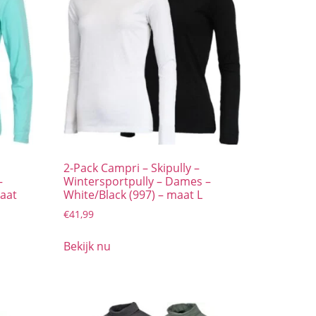
2-Pack Campri – Skipully –
–
Wintersportpully – Dames –
maat
White/Black (997) – maat L
€
41,99
Bekijk nu