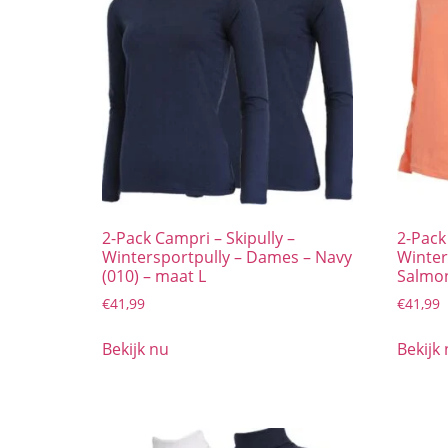
2-Pack Campri – Skipully –
2-Pack
Wintersportpully – Dames – Navy
Winter
(010) – maat L
Salmon
€
41,99
€
41,99
Bekijk nu
Bekijk