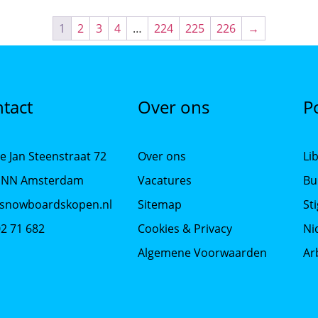
1
2
3
4
…
224
225
226
→
tact
Over ons
P
e Jan Steenstraat 72
Over ons
Li
 NN Amsterdam
Vacatures
Bu
snowboardskopen.nl
Sitemap
St
02 71 682
Cookies & Privacy
Ni
Algemene Voorwaarden
Ar