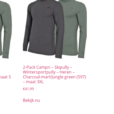
2-Pack Campri – Skipully –
Wintersportpully – Heren –
maat S
Charcoal-marl/Jungle green (597)
– maat 3XL
€
41,99
Bekijk nu