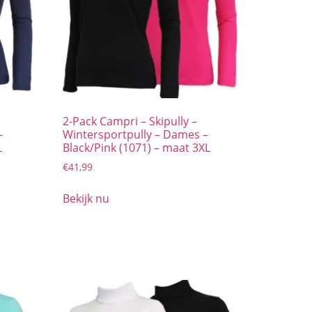
2-Pack Campri – Skipully –
–
Wintersportpully – Dames –
L
Black/Pink (1071) – maat 3XL
€
41,99
Bekijk nu