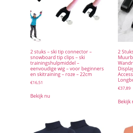
2 stuks – ski tip connector –
2 Stuk
snowboard tip clips – ski
Muurbe
trainingshulpmiddel –
Wandr
eenvoudige wig – voor beginners
Displa
en skitraining – roze – 22cm
Access
Longb
€
16,51
€
37,89
Bekijk nu
Bekijk