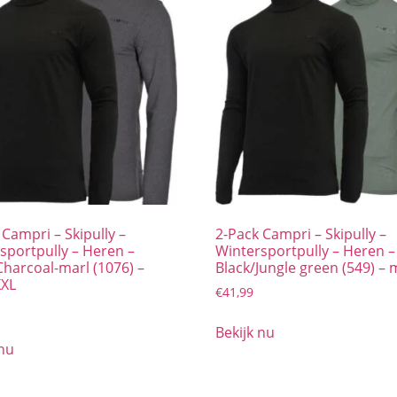
 Campri – Skipully –
2-Pack Campri – Skipully –
sportpully – Heren –
Wintersportpully – Heren –
Charcoal-marl (1076) –
Black/Jungle green (549) – 
XXL
€
41,99
Bekijk nu
 nu