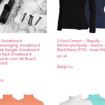
s Snowboard
2-Pack Campri – Skipully –
vestiging, Snowboard
Wintersportpully – Dames 
ek Hanger Snowboard
Black/Navy (919) – maat XX
y Rack Snowboard
€
41,99
oires voor Ski Board
oard
Bekijk nu
 nu