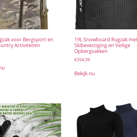
gzak voor Bergsport en
19L Snowboard Rugzak me
untry Activiteiten
Skibevestiging en Veilige
Opbergvakken
€
354,39
 nu
Bekijk nu