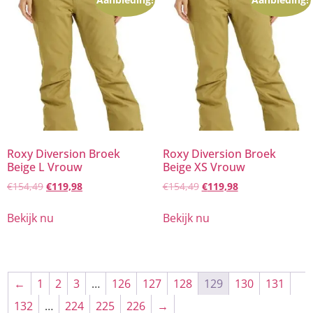
Roxy Diversion Broek
Roxy Diversion Broek
Beige L Vrouw
Beige XS Vrouw
€
154,49
€
119,98
€
154,49
€
119,98
Bekijk nu
Bekijk nu
←
1
2
3
…
126
127
128
129
130
131
132
…
224
225
226
→