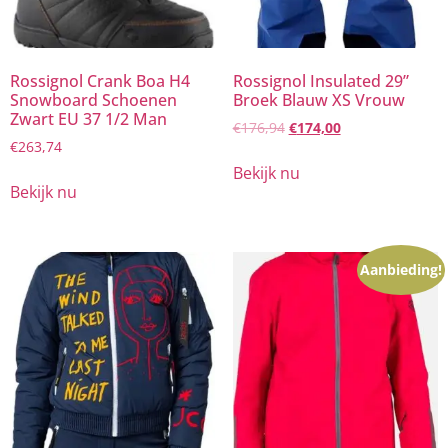
Rossignol Crank Boa H4
Rossignol Insulated 29”
Snowboard Schoenen
Broek Blauw XS Vrouw
Zwart EU 37 1/2 Man
€
176,94
€
174,00
€
263,74
Bekijk nu
Bekijk nu
Aanbieding!