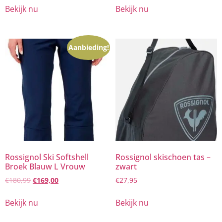
Bekijk nu
Bekijk nu
Aanbieding!
Rossignol Ski Softshell
Rossignol skischoen tas –
Broek Blauw L Vrouw
zwart
€
180,99
€
169,00
€
27,95
Bekijk nu
Bekijk nu