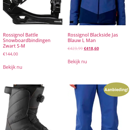
Rossignol Battle
Rossignol Blackside Jas
Snowboardbindingen
Blauw L Man
Zwart S-M
€
423,99
€
418,60
€
144,00
Bekijk nu
Bekijk nu
Aanbieding!