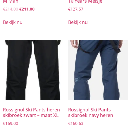
M Man
10 Years Meisje
€
214,00
€
211,00
€
127,57
Bekijk nu
Bekijk nu
Rossignol Ski Pants heren
Rossignol Ski Pants
skibroek zwart – maat XL
skibroek navy heren
€
169,00
€
160,63