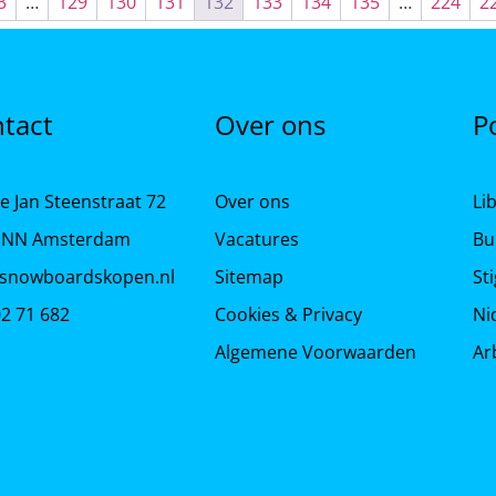
3
…
129
130
131
132
133
134
135
…
224
2
tact
Over ons
P
e Jan Steenstraat 72
Over ons
Li
 NN Amsterdam
Vacatures
Bu
snowboardskopen.nl
Sitemap
St
02 71 682
Cookies & Privacy
Ni
Algemene Voorwaarden
Ar