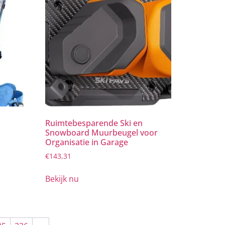
Ruimtebesparende Ski en
Snowboard Muurbeugel voor
Organisatie in Garage
€
143,31
Bekijk nu