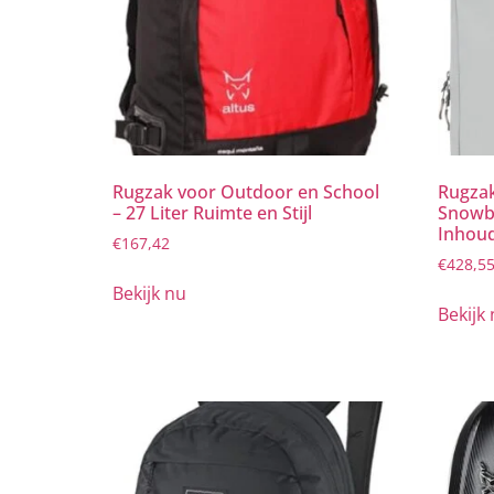
Rugzak voor Outdoor en School
Rugzak
– 27 Liter Ruimte en Stijl
Snowbo
Inhou
€
167,42
€
428,5
Bekijk nu
Bekijk