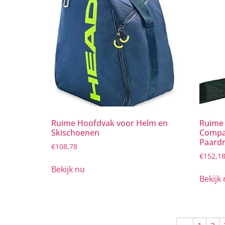
Ruime Hoofdvak voor Helm en
Ruime 
Skischoenen
Compar
Paardr
€
108,78
€
152,1
Bekijk nu
Bekijk