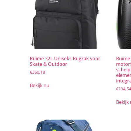
Ruime 32L Uniseks Rugzak voor
Ruime 
Skate & Outdoor
motorf
schelp
€
360,18
elemen
integr
Bekijk nu
€
194,5
Bekijk