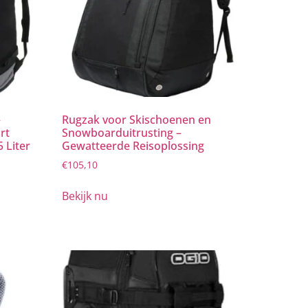
–
Rugzak voor Skischoenen en
rt
Snowboarduitrusting –
5 Liter
Gewatteerde Reisoplossing
€
105,10
Bekijk nu