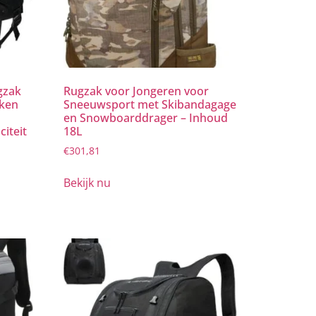
gzak
Rugzak voor Jongeren voor
iken
Sneeuwsport met Skibandagage
en Snowboarddrager – Inhoud
iteit
18L
€
301,81
Bekijk nu