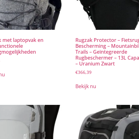
 met laptopvak en
Rugzak Protector – Fietsru
unctionele
Bescherming – Mountainb
gmogelijkheden
Trails – Geïntegreerde
Rugbeschermer – 13L Capac
8
– Uranium Zwart
€
366,39
 nu
Bekijk nu