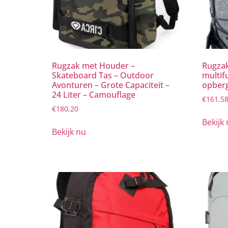
Rugzak met Houder –
Rugzak
Skateboard Tas – Outdoor
multif
Avonturen – Grote Capaciteit –
opber
24 Liter – Camouflage
€
161,5
€
180,20
Bekijk
Bekijk nu