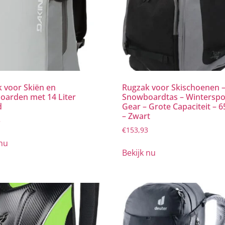
 voor Skiën en
Rugzak voor Skischoenen 
arden met 14 Liter
Snowboardtas – Winterspo
d
Gear – Grote Capaciteit – 6
– Zwart
5
€
153,93
 nu
Bekijk nu