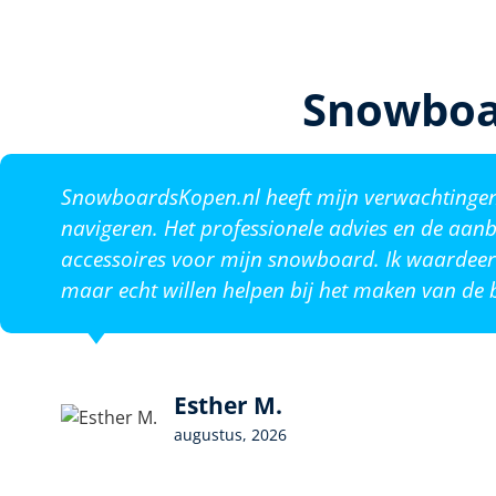
Snowboa
SnowboardsKopen.nl heeft mijn verwachtingen o
navigeren. Het professionele advies en de aanb
accessoires voor mijn snowboard. Ik waardeer 
maar echt willen helpen bij het maken van de b
Esther M.
augustus, 2026