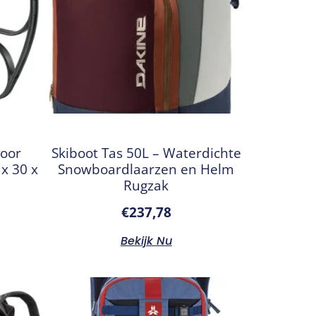
voor
Skiboot Tas 50L – Waterdichte
x 30 x
Snowboardlaarzen en Helm
Rugzak
€
237,78
Bekijk Nu