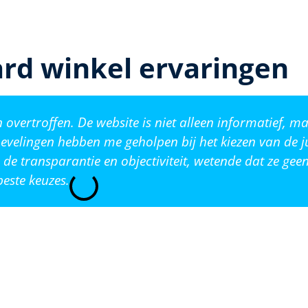
rd winkel ervaringen
vertroffen. De website is niet alleen informatief, ma
evelingen hebben me geholpen bij het kiezen van de j
de transparantie en objectiviteit, wetende dat ze ge
este keuzes.