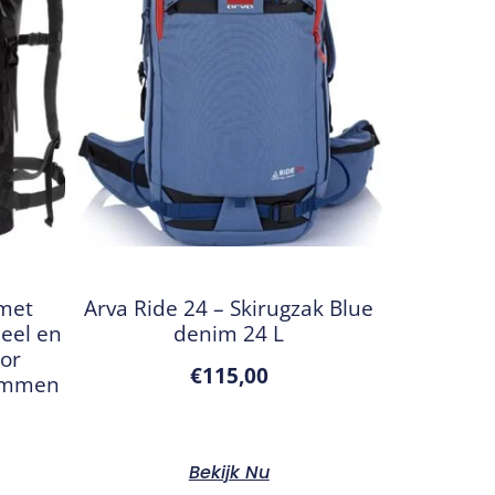
 met
Arva Ride 24 – Skirugzak Blue
eel en
denim 24 L
or
€
115,00
emmen
Bekijk Nu