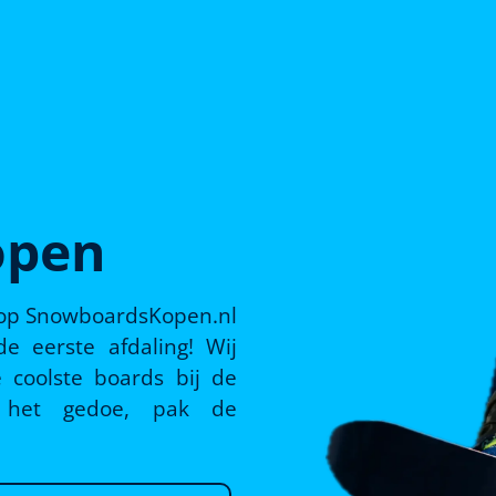
open
 op SnowboardsKopen.nl
e eerste afdaling! Wij
 coolste boards bij de
p het gedoe, pak de