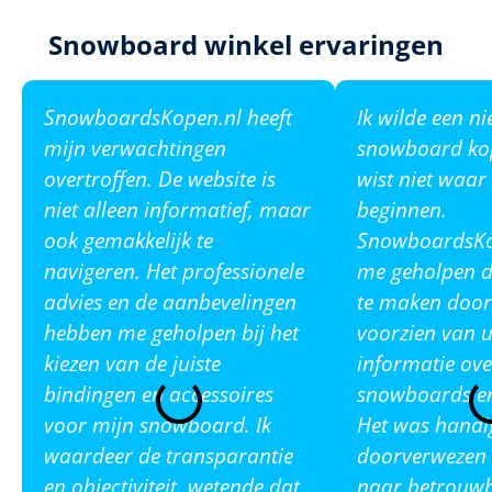
Snowboard winkel ervaringen
SnowboardsKopen.nl heeft
Ik wilde een n
mijn verwachtingen
snowboard ko
overtroffen. De website is
wist niet waar
niet alleen informatief, maar
beginnen.
ook gemakkelijk te
SnowboardsKop
navigeren. Het professionele
me geholpen de
advies en de aanbevelingen
te maken door
hebben me geholpen bij het
voorzien van u
kiezen van de juiste
informatie ove
bindingen en accessoires
snowboards en
voor mijn snowboard. Ik
Het was handi
waardeer de transparantie
doorverwezen 
en objectiviteit, wetende dat
naar betrouw