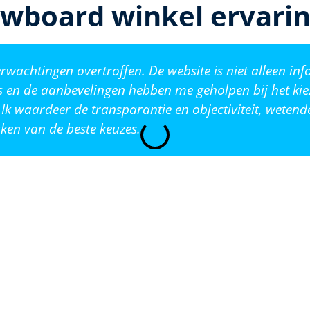
wboard winkel ervari
wachtingen overtroffen. De website is niet alleen inf
s en de aanbevelingen hebben me geholpen bij het kie
Ik waardeer de transparantie en objectiviteit, weten
ken van de beste keuzes.