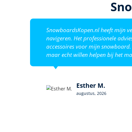
Sno
SnowboardsKopen.nl heeft mijn ver
navigeren. Het professionele advie
accessoires voor mijn snowboard. 
maar echt willen helpen bij het ma
Esther M.
augustus, 2026