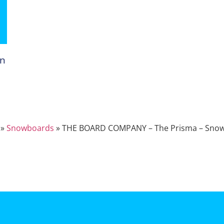
an
»
Snowboards
»
THE BOARD COMPANY – The Prisma – Snowb