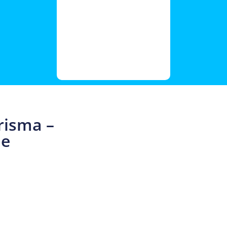
isma –
ne