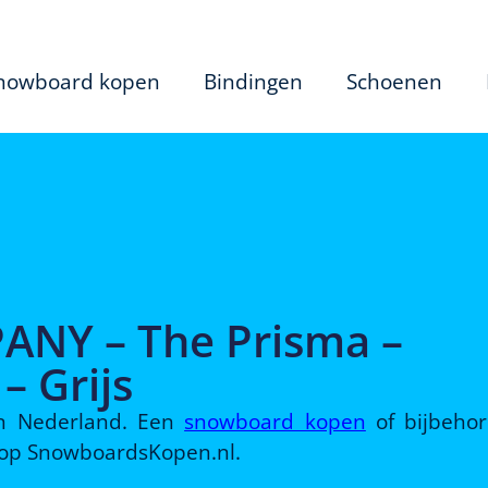
nowboard kopen
Bindingen
Schoenen
NY – The Prisma –
 Grijs
 in Nederland. Een
snowboard kopen
of bijbeho
d op SnowboardsKopen.nl.