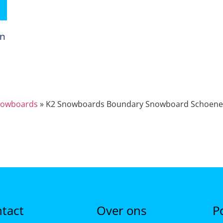
an
owboards
»
K2 Snowboards Boundary Snowboard Schoenen
tact
Over ons
P