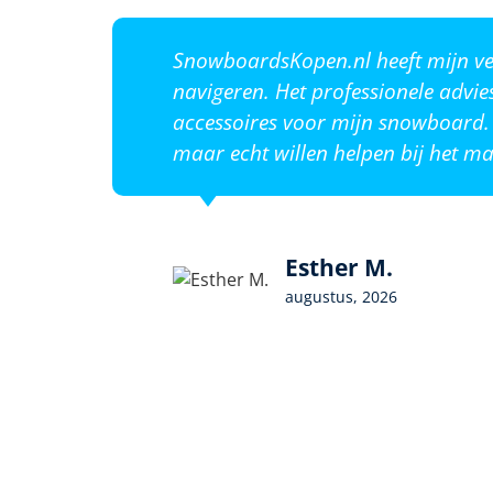
SnowboardsKopen.nl heeft mijn ver
navigeren. Het professionele advie
accessoires voor mijn snowboard. 
maar echt willen helpen bij het ma
Esther M.
augustus, 2026