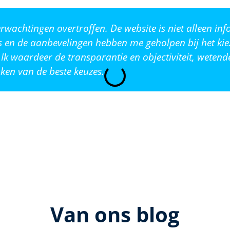
wachtingen overtroffen. De website is niet alleen inf
s en de aanbevelingen hebben me geholpen bij het kie
Ik waardeer de transparantie en objectiviteit, weten
ken van de beste keuzes.
Van ons blog