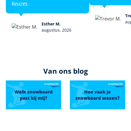
keuzes.
Tr
au
Esther M.
augustus, 2026
Van ons blog