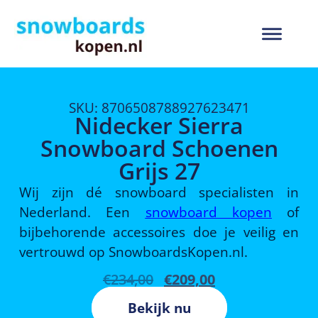
SKU: 8706508788927623471
Nidecker Sierra
Snowboard Schoenen
Grijs 27
Wij zijn dé snowboard specialisten in
Nederland. Een
snowboard kopen
of
bijbehorende accessoires doe je veilig en
vertrouwd op SnowboardsKopen.nl.
€
234,00
€
209,00
Bekijk nu