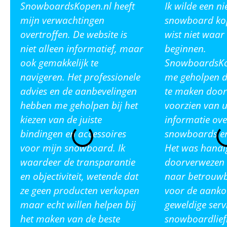
SnowboardsKopen.nl heeft
Ik wilde een n
mijn verwachtingen
snowboard ko
overtroffen. De website is
wist niet waar
niet alleen informatief, maar
beginnen.
ook gemakkelijk te
SnowboardsKop
navigeren. Het professionele
me geholpen de
advies en de aanbevelingen
te maken door
hebben me geholpen bij het
voorzien van u
kiezen van de juiste
informatie ove
bindingen en accessoires
snowboards en
voor mijn snowboard. Ik
Het was handi
waardeer de transparantie
doorverwezen 
en objectiviteit, wetende dat
naar betrouw
ze geen producten verkopen
voor de aanko
maar echt willen helpen bij
geweldige serv
het maken van de beste
snowboardlief