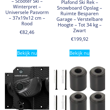
– Scooter Ski –
Plafond Ski Rek –
Winterpret –
Snowboard Opslag –
Universele Pasvorm
Ruimte Besparen
– 37x19x12 cm –
Garage – Verstelbare
Rood
Hoogte – Tot 34 kg –
Zwart
€
82,46
€
199,92
Bekijk nu
Bekijk nu