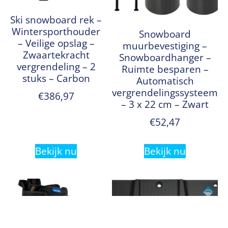
Ski snowboard rek –
Wintersporthouder
Snowboard
– Veilige opslag –
muurbevestiging –
Zwaartekracht
Snowboardhanger –
vergrendeling – 2
Ruimte besparen –
stuks – Carbon
Automatisch
vergrendelingssysteem
€
386,97
– 3 x 22 cm – Zwart
€
52,47
Bekijk nu
Bekijk nu