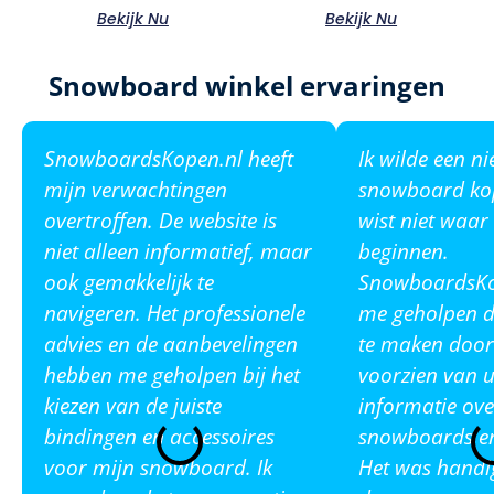
Bekijk Nu
Bekijk Nu
Snowboard winkel ervaringen
SnowboardsKopen.nl heeft
Ik wilde een n
mijn verwachtingen
snowboard ko
overtroffen. De website is
wist niet waar
niet alleen informatief, maar
beginnen.
ook gemakkelijk te
SnowboardsKop
navigeren. Het professionele
me geholpen de
advies en de aanbevelingen
te maken door
hebben me geholpen bij het
voorzien van u
kiezen van de juiste
informatie ove
bindingen en accessoires
snowboards en
voor mijn snowboard. Ik
Het was handi