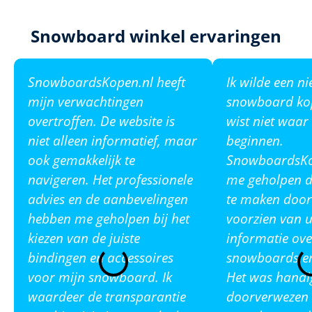
Snowboard winkel ervaringen
SnowboardsKopen.nl heeft
Ik wilde een n
mijn verwachtingen
snowboard ko
overtroffen. De website is
wist niet waar
niet alleen informatief, maar
beginnen.
ook gemakkelijk te
SnowboardsKop
navigeren. Het professionele
me geholpen de
advies en de aanbevelingen
te maken door
hebben me geholpen bij het
voorzien van u
kiezen van de juiste
informatie ove
bindingen en accessoires
snowboards en
voor mijn snowboard. Ik
Het was handi
waardeer de transparantie
doorverwezen 