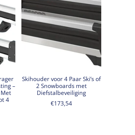
rager
Skihouder voor 4 Paar Ski’s of
ting –
2 Snowboards met
 Met
Diefstalbeveiliging
ot 4
€
173,54