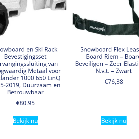
owboard en Ski Rack
Snowboard Flex Leas
Bevestigingsset
Board Riem – Boar
rvangingssluiting van
Beveiligen – Zeer Elast
gwaardig Metaal voor
N.v.t. – Zwart
lander 1000 650 LinQ
€
76,38
5-2019, Duurzaam en
Betrouwbaar
€
80,95
Bekijk nu
Bekijk nu