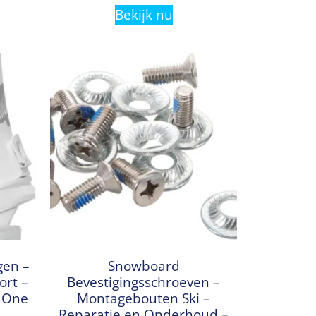
Bekijk nu
gen –
Snowboard
ort –
Bevestigingsschroeven –
– One
Montagebouten Ski –
Reparatie en Onderhoud –