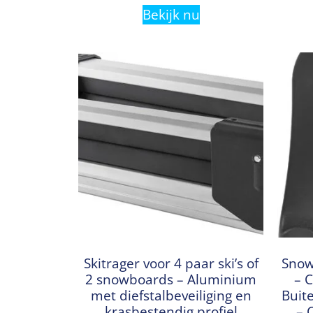
Bekijk nu
Skitrager voor 4 paar ski’s of
Snow
2 snowboards – Aluminium
– C
met diefstalbeveiliging en
Buite
krasbestendig profiel
– 