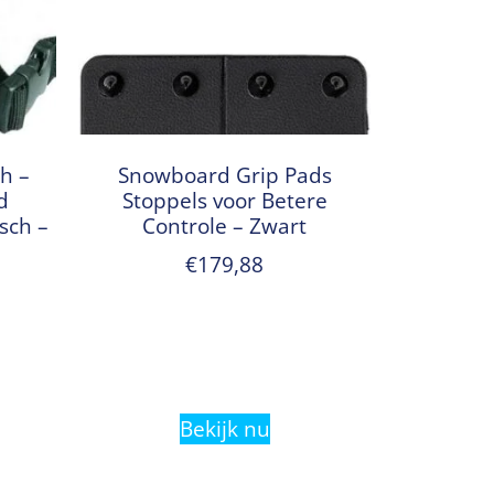
h –
Snowboard Grip Pads
d
Stoppels voor Betere
isch –
Controle – Zwart
€
179,88
Bekijk nu