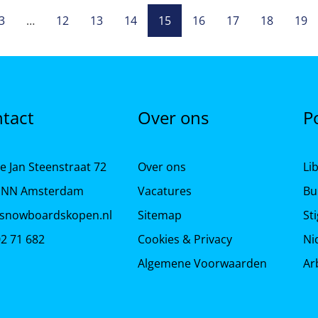
3
…
12
13
14
15
16
17
18
19
tact
Over ons
P
e Jan Steenstraat 72
Over ons
Li
 NN Amsterdam
Vacatures
Bu
snowboardskopen.nl
Sitemap
St
02 71 682
Cookies & Privacy
Ni
Algemene Voorwaarden
Ar