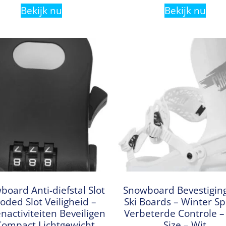
Bekijk nu
Bekijk nu
board Anti-diefstal Slot
Snowboard Bevestigin
oded Slot Veiligheid –
Ski Boards – Winter Sp
nactiviteiten Beveiligen
Verbeterde Controle 
Compact Lichtgewicht
Size – Wit