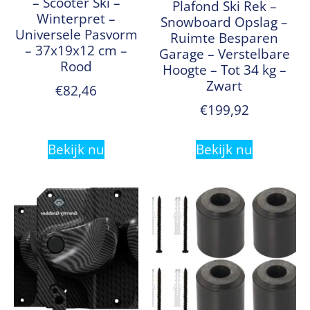
– Scooter Ski –
Plafond Ski Rek –
Winterpret –
Snowboard Opslag –
Universele Pasvorm
Ruimte Besparen
– 37x19x12 cm –
Garage – Verstelbare
Rood
Hoogte – Tot 34 kg –
Zwart
€
82,46
€
199,92
Bekijk nu
Bekijk nu