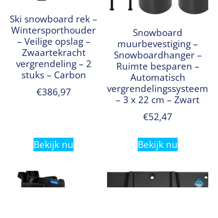
Ski snowboard rek –
Wintersporthouder
Snowboard
– Veilige opslag –
muurbevestiging –
Zwaartekracht
Snowboardhanger –
vergrendeling – 2
Ruimte besparen –
stuks – Carbon
Automatisch
vergrendelingssysteem
€
386,97
– 3 x 22 cm – Zwart
€
52,47
Bekijk nu
Bekijk nu