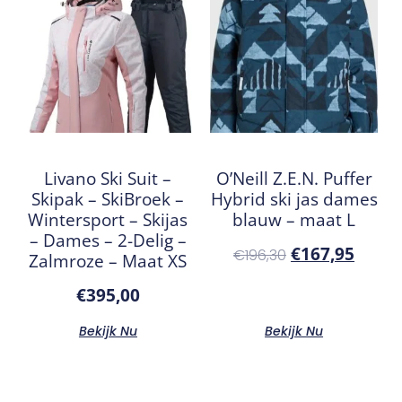
Livano Ski Suit –
O’Neill Z.E.N. Puffer
Skipak – SkiBroek –
Hybrid ski jas dames
Wintersport – Skijas
blauw – maat L
– Dames – 2-Delig –
€
167,95
€
196,30
Zalmroze – Maat XS
€
395,00
Bekijk Nu
Bekijk Nu