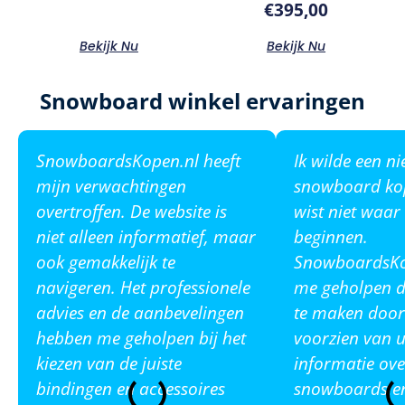
€
395,00
Bekijk Nu
Bekijk Nu
Snowboard winkel ervaringen
SnowboardsKopen.nl heeft
Ik wilde een n
mijn verwachtingen
snowboard ko
overtroffen. De website is
wist niet waar
niet alleen informatief, maar
beginnen.
ook gemakkelijk te
SnowboardsKop
navigeren. Het professionele
me geholpen de
advies en de aanbevelingen
te maken door
hebben me geholpen bij het
voorzien van u
kiezen van de juiste
informatie ove
bindingen en accessoires
snowboards en