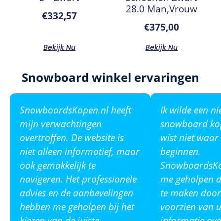
28.0 Man,Vrouw
€
332,57
€
375,00
Bekijk Nu
Bekijk Nu
Snowboard winkel ervaringen
SnowboardsKopen.nl heeft
Ik wilde een n
mijn verwachtingen
snowboard ko
overtroffen. De website is
wist niet waar
niet alleen informatief, maar
beginnen.
ook gemakkelijk te
SnowboardsKop
navigeren. Het professionele
me geholpen de
advies en de aanbevelingen
te maken door
hebben me geholpen bij het
voorzien van u
kiezen van de juiste
informatie ove