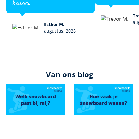
keuzes.
Tr
au
Esther M.
augustus, 2026
Van ons blog