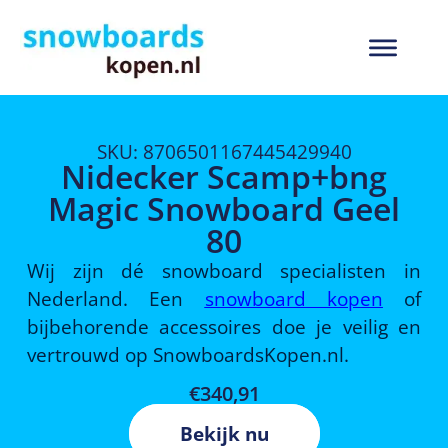
SKU: 8706501167445429940
Nidecker Scamp+bng
Magic Snowboard Geel
80
Wij zijn dé snowboard specialisten in
Nederland. Een
snowboard kopen
of
bijbehorende accessoires doe je veilig en
vertrouwd op SnowboardsKopen.nl.
€
340,91
Bekijk nu