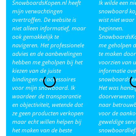
SnowboardsKopen.nl heeft
Ik wilde een n
mijn verwachtingen
snowboard ko
overtroffen. De website is
wist niet waar
niet alleen informatief, maar
beginnen.
ook gemakkelijk te
SnowboardsKop
navigeren. Het professionele
me geholpen de
advies en de aanbevelingen
te maken door
hebben me geholpen bij het
voorzien van u
kiezen van de juiste
informatie ove
bindingen en accessoires
snowboards en
voor mijn snowboard. Ik
Het was handi
waardeer de transparantie
doorverwezen 
en objectiviteit, wetende dat
naar betrouw
ze geen producten verkopen
voor de aanko
maar echt willen helpen bij
geweldige serv
het maken van de beste
snowboardlief