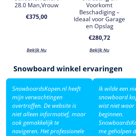
28.0 Man,Vrouw
Voorkomt
Beschadiging –
€
375,00
Ideaal voor Garage
en Opslag
€
280,72
Bekijk Nu
Bekijk Nu
Snowboard winkel ervaringen
SnowboardsKopen.nl heeft
Ik wilde een n
mijn verwachtingen
snowboard ko
overtroffen. De website is
wist niet waar
niet alleen informatief, maar
beginnen.
ook gemakkelijk te
SnowboardsKop
navigeren. Het professionele
me geholpen de