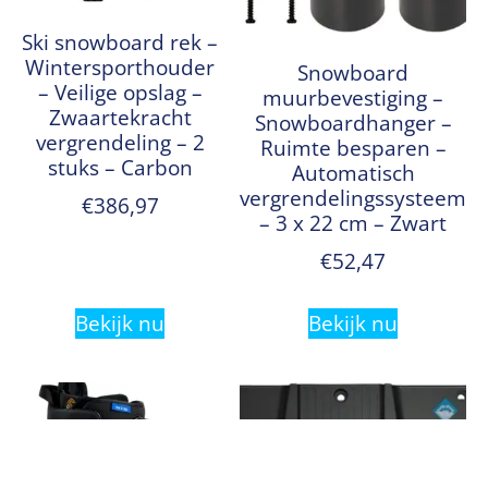
Ski snowboard rek –
Wintersporthouder
Snowboard
– Veilige opslag –
muurbevestiging –
Zwaartekracht
Snowboardhanger –
vergrendeling – 2
Ruimte besparen –
stuks – Carbon
Automatisch
vergrendelingssysteem
€
386,97
– 3 x 22 cm – Zwart
€
52,47
Bekijk nu
Bekijk nu