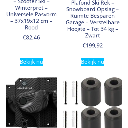
– Scooter Ski –
Plafond Ski Rek –
Winterpret –
Snowboard Opslag –
Universele Pasvorm
Ruimte Besparen
– 37x19x12 cm –
Garage – Verstelbare
Rood
Hoogte – Tot 34 kg –
Zwart
€
82,46
€
199,92
Bekijk nu
Bekijk nu