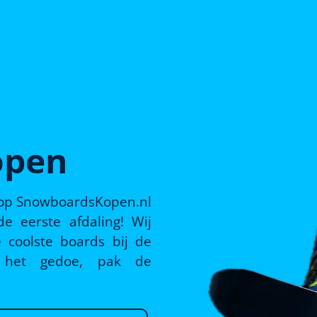
open
 op SnowboardsKopen.nl
e eerste afdaling! Wij
 coolste boards bij de
p het gedoe, pak de