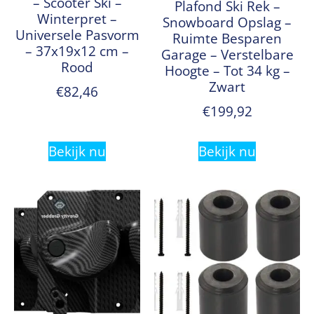
– Scooter Ski –
Plafond Ski Rek –
Winterpret –
Snowboard Opslag –
Universele Pasvorm
Ruimte Besparen
– 37x19x12 cm –
Garage – Verstelbare
Rood
Hoogte – Tot 34 kg –
Zwart
€
82,46
€
199,92
Bekijk nu
Bekijk nu