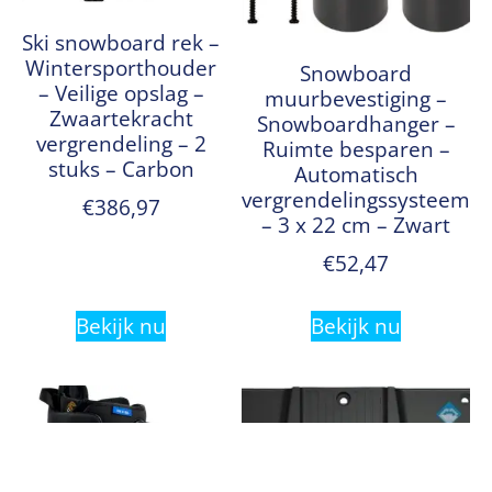
Ski snowboard rek –
Wintersporthouder
Snowboard
– Veilige opslag –
muurbevestiging –
Zwaartekracht
Snowboardhanger –
vergrendeling – 2
Ruimte besparen –
stuks – Carbon
Automatisch
vergrendelingssysteem
€
386,97
– 3 x 22 cm – Zwart
€
52,47
Bekijk nu
Bekijk nu