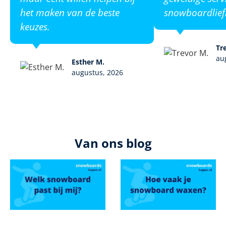
het maken van de beste
snowboardlief
keuzes.
Tr
au
Esther M.
augustus, 2026
Van ons blog