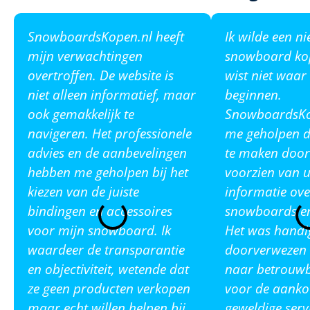
SnowboardsKopen.nl heeft
Ik wilde een n
mijn verwachtingen
snowboard ko
overtroffen. De website is
wist niet waar
niet alleen informatief, maar
beginnen.
ook gemakkelijk te
SnowboardsKop
navigeren. Het professionele
me geholpen de
advies en de aanbevelingen
te maken door
hebben me geholpen bij het
voorzien van u
kiezen van de juiste
informatie ove
bindingen en accessoires
snowboards en
voor mijn snowboard. Ik
Het was handi
waardeer de transparantie
doorverwezen 
en objectiviteit, wetende dat
naar betrouw
ze geen producten verkopen
voor de aanko
maar echt willen helpen bij
geweldige serv