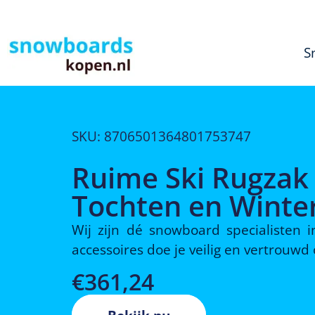
S
SKU: 8706501364801753747
Ruime Ski Rugzak
Tochten en Winte
Wij zijn dé snowboard specialisten
accessoires doe je veilig en vertrouw
€
361,24