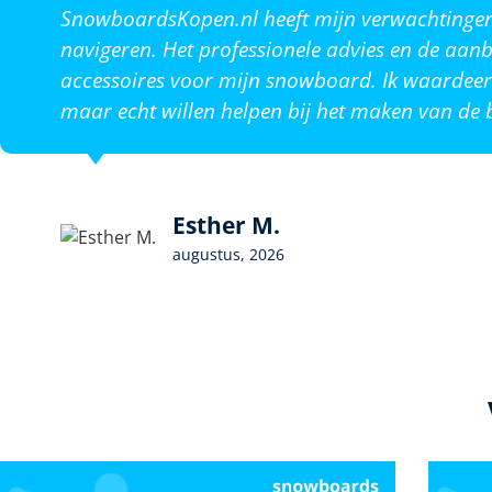
SnowboardsKopen.nl heeft mijn verwachtingen o
navigeren. Het professionele advies en de aanb
accessoires voor mijn snowboard. Ik waardeer 
maar echt willen helpen bij het maken van de b
Esther M.
augustus, 2026