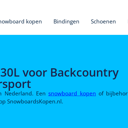
nowboard kopen
Bindingen
Schoenen
 30L voor Backcountry
rsport
 in Nederland. Een
snowboard kopen
of bijbeho
d op SnowboardsKopen.nl.