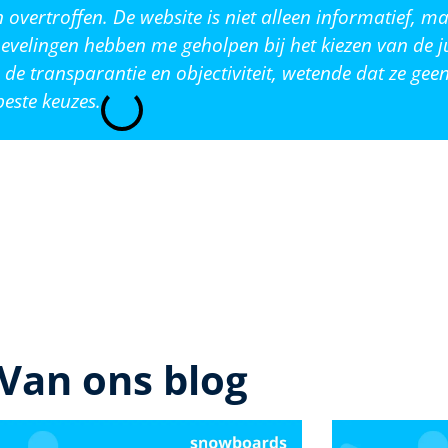
vertroffen. De website is niet alleen informatief, ma
evelingen hebben me geholpen bij het kiezen van de j
de transparantie en objectiviteit, wetende dat ze ge
este keuzes.
Van ons blog