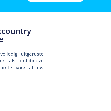
kcountry
e
lledig uitgeruste
ten als ambitieuze
ruimte voor al uw