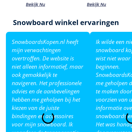
Bekijk Nu
Bekijk Nu
Snowboard winkel ervaringen
SnowboardsKopen.nl heeft
Ik wilde een n
mijn verwachtingen
snowboard ko
overtroffen. De website is
wist niet waar
niet alleen informatief, maar
beginnen.
ook gemakkelijk te
SnowboardsKop
navigeren. Het professionele
me geholpen de
advies en de aanbevelingen
te maken door
hebben me geholpen bij het
voorzien van u
kiezen van de juiste
informatie ove
bindingen en accessoires
snowboards en
voor mijn snowboard. Ik
Het was handi