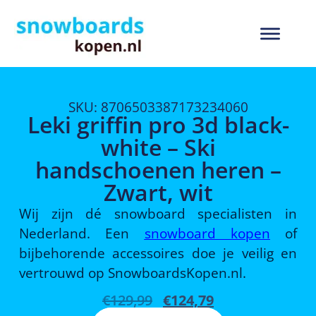
SKU: 8706503387173234060
Leki griffin pro 3d black-
white – Ski
handschoenen heren –
Zwart, wit
Wij zijn dé snowboard specialisten in
Nederland. Een
snowboard kopen
of
bijbehorende accessoires doe je veilig en
vertrouwd op SnowboardsKopen.nl.
€
129,99
€
124,79