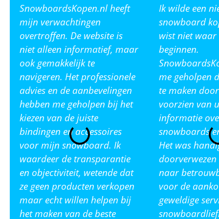
SnowboardsKopen.nl heeft
Ik wilde een n
mijn verwachtingen
snowboard ko
overtroffen. De website is
wist niet waar
niet alleen informatief, maar
beginnen.
ook gemakkelijk te
SnowboardsKop
navigeren. Het professionele
me geholpen de
advies en de aanbevelingen
te maken door
hebben me geholpen bij het
voorzien van u
kiezen van de juiste
informatie ove
bindingen en accessoires
snowboards en
voor mijn snowboard. Ik
Het was handi
waardeer de transparantie
doorverwezen 
en objectiviteit, wetende dat
naar betrouw
ze geen producten verkopen
voor de aanko
maar echt willen helpen bij
geweldige serv
het maken van de beste
snowboardlief