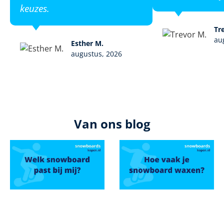
keuzes.
Tr
au
Esther M.
augustus, 2026
Van ons blog