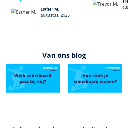
Tr
au
Esther M.
augustus, 2026
Van ons blog