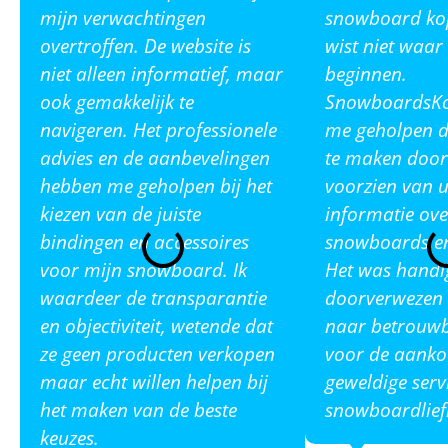
mijn verwachtingen
snowboard ko
overtroffen. De website is
wist niet waar
niet alleen informatief, maar
beginnen.
ook gemakkelijk te
SnowboardsKop
navigeren. Het professionele
me geholpen de
advies en de aanbevelingen
te maken door
hebben me geholpen bij het
voorzien van u
kiezen van de juiste
informatie ove
bindingen en accessoires
snowboards en
voor mijn snowboard. Ik
Het was handi
waardeer de transparantie
doorverwezen 
en objectiviteit, wetende dat
naar betrouw
ze geen producten verkopen
voor de aanko
maar echt willen helpen bij
geweldige serv
het maken van de beste
snowboardlief
keuzes.