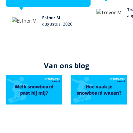
Tr
au
Esther M.
augustus, 2026
Van ons blog