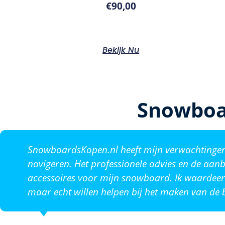
€
90,00
Bekijk Nu
Snowboa
SnowboardsKopen.nl heeft mijn verwachtingen o
navigeren. Het professionele advies en de aanb
accessoires voor mijn snowboard. Ik waardeer 
maar echt willen helpen bij het maken van de b