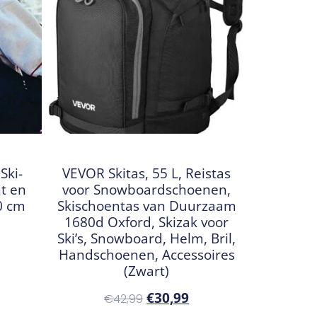
Ski-
VEVOR Skitas, 55 L, Reistas
ht en
voor Snowboardschoenen,
70 cm
Skischoentas van Duurzaam
1680d Oxford, Skizak voor
Ski’s, Snowboard, Helm, Bril,
Handschoenen, Accessoires
(Zwart)
€
30,99
€
42,99