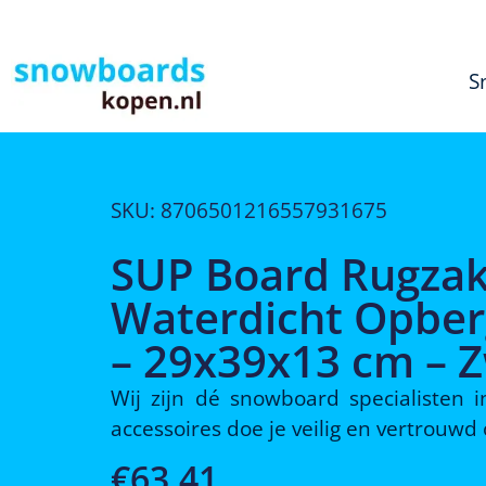
S
SKU: 8706501216557931675
SUP Board Rugzak 
Waterdicht Opberg
– 29x39x13 cm – 
Wij zijn dé snowboard specialisten
accessoires doe je veilig en vertrouw
€
63,41