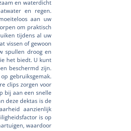
rzaam en waterdicht
patwater en regen.
 moeiteloos aan uw
worpen om praktisch
uiken tijdens al uw
aat vissen of gewoon
uw spullen droog en
ie het biedt. U kunt
len beschermd zijn.
g op gebruiksgemak.
e clips zorgen voor
p bij aan een snelle
an deze dektas is de
aarheid aanzienlijk
iligheidsfactor is op
vaartuigen, waardoor