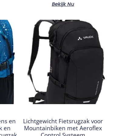
Bekijk Nu
ens en
Lichtgewicht Fietsrugzak voor
k en
Mountainbiken met Aeroflex
rugzak
Control Systeem