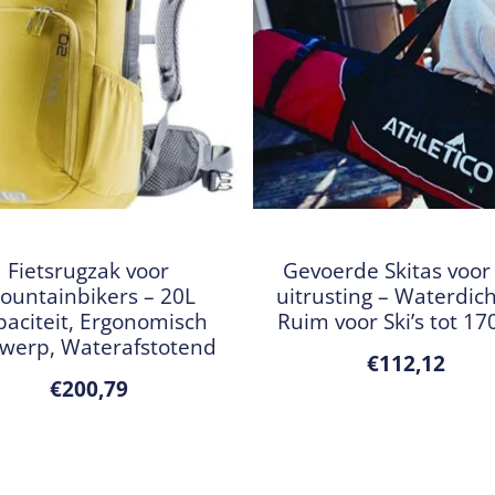
Fietsrugzak voor
Gevoerde Skitas voor 
ountainbikers – 20L
uitrusting – Waterdic
paciteit, Ergonomisch
Ruim voor Ski’s tot 1
werp, Waterafstotend
€
112,12
€
200,79