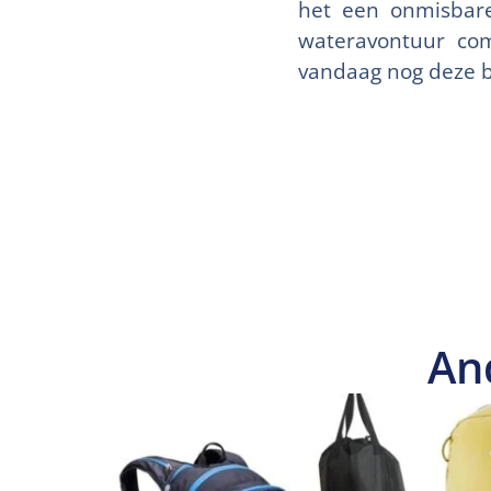
het een onmisbare
wateravontuur com
vandaag nog deze b
An