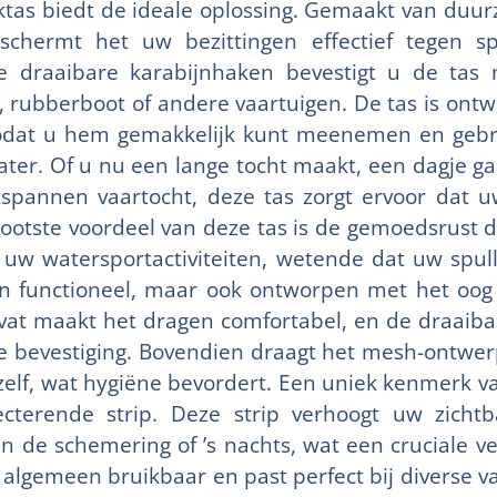
ektas biedt de ideale oplossing. Gemaakt van duu
eschermt het uw bezittingen effectief tegen s
e draaibare karabijnhaken bevestigt u de tas
, rubberboot of andere vaartuigen. De tas is ont
 zodat u hem gemakkelijk kunt meenemen en gebr
ater. Of u nu een lange tocht maakt, een dagje g
spannen vaartocht, deze tas zorgt ervoor dat 
 grootste voordeel van deze tas is de gemoedsrust d
 uw watersportactiviteiten, wetende dat uw spul
een functioneel, maar ook ontworpen met het oo
at maakt het dragen comfortabel, en de draaibar
ge bevestiging. Bovendien draagt het mesh-ontwer
zelf, wat hygiëne bevordert. Een uniek kenmerk v
ecterende strip. Deze strip verhoogt uw zichtb
 in de schemering of ’s nachts, wat een cruciale ve
s algemeen bruikbaar en past perfect bij diverse 