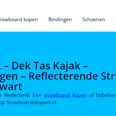
nowboard kopen
Bindingen
Schoenen
– Dek Tas Kajak –
en – Reflecterende Str
Zwart
 in Nederland. Een
snowboard kopen
of bijbeho
d op SnowboardsKopen.nl.