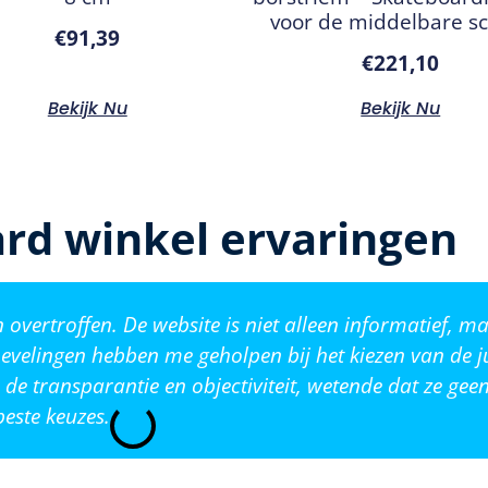
voor de middelbare s
€
91,39
€
221,10
Bekijk Nu
Bekijk Nu
rd winkel ervaringen
vertroffen. De website is niet alleen informatief, ma
evelingen hebben me geholpen bij het kiezen van de j
de transparantie en objectiviteit, wetende dat ze ge
este keuzes.