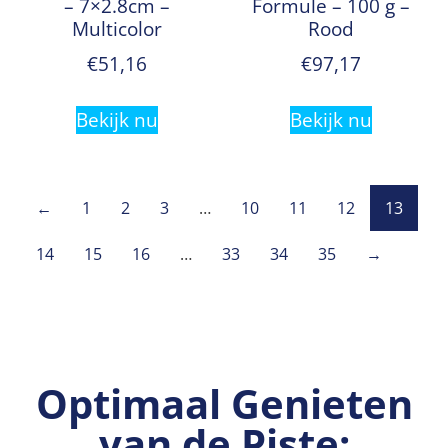
– 7×2.8cm –
Formule – 100 g –
Multicolor
Rood
€
51,16
€
97,17
Bekijk nu
Bekijk nu
←
1
2
3
…
10
11
12
13
14
15
16
…
33
34
35
→
Optimaal Genieten
van de Piste: