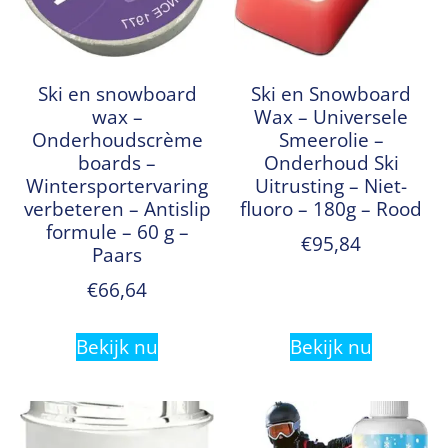
Ski en snowboard
Ski en Snowboard
wax –
Wax – Universele
Onderhoudscrème
Smeerolie –
boards –
Onderhoud Ski
Wintersportervaring
Uitrusting – Niet-
verbeteren – Antislip
fluoro – 180g – Rood
formule – 60 g –
€
95,84
Paars
€
66,64
Bekijk nu
Bekijk nu