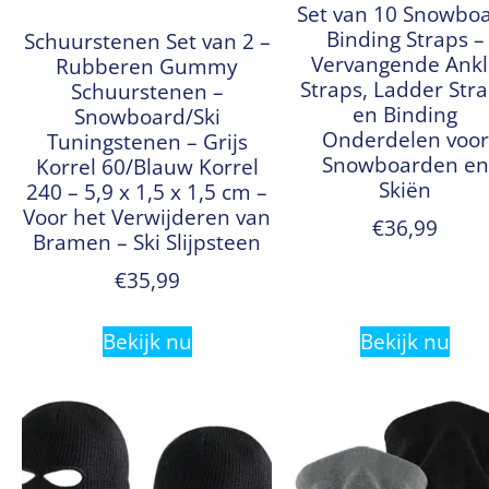
Set van 10 Snowbo
Binding Straps –
Schuurstenen Set van 2 –
Vervangende Ankl
Rubberen Gummy
Straps, Ladder Str
Schuurstenen –
en Binding
Snowboard/Ski
Onderdelen voor
Tuningstenen – Grijs
Snowboarden en
Korrel 60/Blauw Korrel
Skiën
240 – 5,9 x 1,5 x 1,5 cm –
Voor het Verwijderen van
€
36,99
Bramen – Ski Slijpsteen
€
35,99
Bekijk nu
Bekijk nu