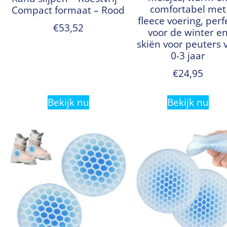
comfortabel met
Compact formaat – Rood
fleece voering, perf
€
53,52
voor de winter e
skiën voor peuters 
0-3 jaar
€
24,95
Bekijk nu
Bekijk nu