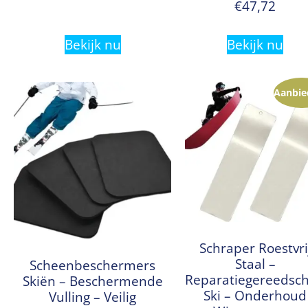
€
47,72
Bekijk nu
Bekijk nu
Aanbie
Schraper Roestvri
Staal –
Scheenbeschermers
Reparatiegereedsc
Skiën – Beschermende
Ski – Onderhoud
Vulling – Veilig