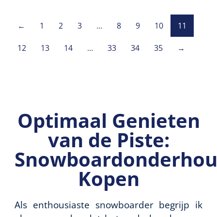
←
1
2
3
…
8
9
10
11
12
13
14
…
33
34
35
→
Optimaal Genieten
van de Piste:
Snowboardonderhou
Kopen
Als enthousiaste snowboarder begrijp ik