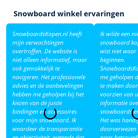
Snowboard winkel ervaringen
SnowboardsKopen.nl heeft
Ik wilde een n
mijn verwachtingen
snowboard ko
overtroffen. De website is
wist niet waar
niet alleen informatief, maar
beginnen.
ook gemakkelijk te
SnowboardsKop
navigeren. Het professionele
me geholpen de
advies en de aanbevelingen
te maken door
hebben me geholpen bij het
voorzien van u
kiezen van de juiste
informatie ove
bindingen en accessoires
snowboards en
voor mijn snowboard. Ik
Het was handi
waardeer de transparantie
doorverwezen 
en objectiviteit, wetende dat
naar betrouw