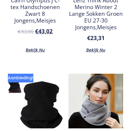
Cairn Olympus J C-
Lenz Think About
tex Handschoenen
Merino Winter 2
Zwart 8
Lange Sokken Groen
Jongens,Meisjes
EU 27-30
Jongens,Meisjes
€
43,02
€
52,99
€
23,31
Bekijk Nu
Bekijk Nu
Aanbieding!