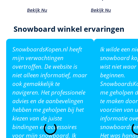
Bekijk Nu
Bekijk Nu
Snowboard winkel ervaringen
SnowboardsKopen.nl heeft
Ik wilde een n
mijn verwachtingen
snowboard ko
overtroffen. De website is
wist niet waar
niet alleen informatief, maar
beginnen.
ook gemakkelijk te
SnowboardsKop
navigeren. Het professionele
me geholpen de
advies en de aanbevelingen
te maken door
hebben me geholpen bij het
voorzien van u
kiezen van de juiste
informatie ove
bindingen en accessoires
snowboards en
voor mijn snowboard. Ik
Het was handi