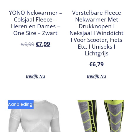
YONO Nekwarmer –
Verstelbare Fleece
Colsjaal Fleece –
Nekwarmer Met
Heren en Dames –
Drukknopen I
One Size – Zwart
Neksjaal I Winddicht
I Voor Scooter, Fiets
€
7,99
€
9,99
Etc. I Uniseks I
Lichtgrijs
€
6,79
Bekijk Nu
Bekijk Nu
Aanbieding!