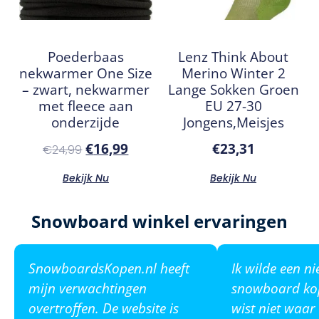
Poederbaas
Lenz Think About
nekwarmer One Size
Merino Winter 2
– zwart, nekwarmer
Lange Sokken Groen
met fleece aan
EU 27-30
onderzijde
Jongens,Meisjes
€
16,99
€
23,31
€
24,99
Bekijk Nu
Bekijk Nu
Snowboard winkel ervaringen
SnowboardsKopen.nl heeft
Ik wilde een n
mijn verwachtingen
snowboard ko
overtroffen. De website is
wist niet waar