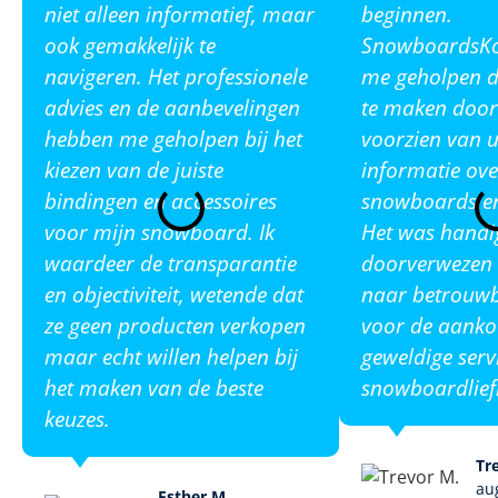
niet alleen informatief, maar
beginnen.
ook gemakkelijk te
SnowboardsKop
navigeren. Het professionele
me geholpen de
advies en de aanbevelingen
te maken door
hebben me geholpen bij het
voorzien van u
kiezen van de juiste
informatie ove
bindingen en accessoires
snowboards en
voor mijn snowboard. Ik
Het was handi
waardeer de transparantie
doorverwezen 
en objectiviteit, wetende dat
naar betrouw
ze geen producten verkopen
voor de aanko
maar echt willen helpen bij
geweldige serv
het maken van de beste
snowboardlief
keuzes.
Tr
au
Esther M.