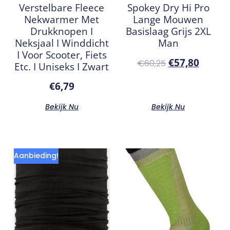
Verstelbare Fleece
Spokey Dry Hi Pro
Nekwarmer Met
Lange Mouwen
Drukknopen I
Basislaag Grijs 2XL
Neksjaal I Winddicht
Man
I Voor Scooter, Fiets
€
57,80
€
60,25
Etc. I Uniseks I Zwart
€
6,79
Bekijk Nu
Bekijk Nu
Aanbieding!