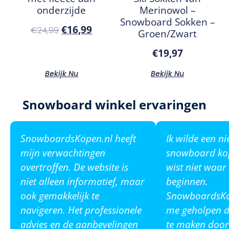
onderzijde
Merinowol –
Snowboard Sokken –
€
16,99
€
24,99
Groen/Zwart
€
19,97
Bekijk Nu
Bekijk Nu
Snowboard winkel ervaringen
SnowboardsKopen.nl heeft
Ik wilde een n
mijn verwachtingen
snowboard ko
overtroffen. De website is
wist niet waar
niet alleen informatief, maar
beginnen.
ook gemakkelijk te
SnowboardsKop
navigeren. Het professionele
me geholpen de
advies en de aanbevelingen
te maken door