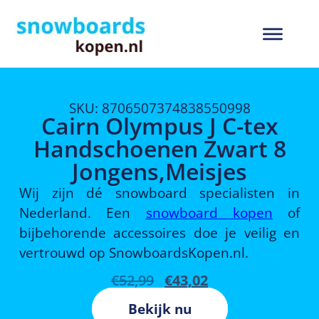
SKU: 8706507374838550998
Cairn Olympus J C-tex
Handschoenen Zwart 8
Jongens,Meisjes
Wij zijn dé snowboard specialisten in
Nederland. Een
snowboard kopen
of
bijbehorende accessoires doe je veilig en
vertrouwd op SnowboardsKopen.nl.
€
52,99
€
43,02
Bekijk nu