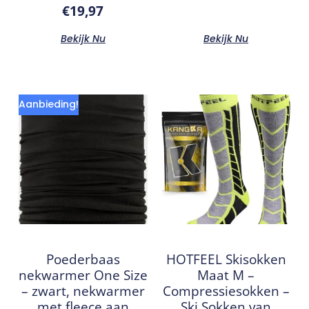
€
19,97
Bekijk Nu
Bekijk Nu
Aanbieding!
Poederbaas
HOTFEEL Skisokken
nekwarmer One Size
Maat M –
– zwart, nekwarmer
Compressiesokken –
met fleece aan
Ski Sokken van