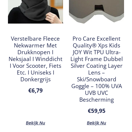
Verstelbare Fleece
Pro Care Excellent
Nekwarmer Met
Quality® Xps Kids
Drukknopen I
JOY Wit TPU Ultra-
Neksjaal I Winddicht
Light Frame Dubbel
I Voor Scooter, Fiets
Silver Coating Layer
Etc. I Uniseks I
Lens –
Donkergrijs
Ski/Snowboard
Goggle – 100% UVA
€
6,79
UVB UVC
Bescherming
€
59,95
Bekijk Nu
Bekijk Nu