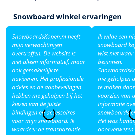
Snowboard winkel ervaringen
SnowboardsKopen.nl heeft
Ik wilde een n
mijn verwachtingen
snowboard ko
overtroffen. De website is
wist niet waar
niet alleen informatief, maar
beginnen.
ook gemakkelijk te
SnowboardsKop
navigeren. Het professionele
me geholpen de
advies en de aanbevelingen
te maken door
hebben me geholpen bij het
voorzien van u
kiezen van de juiste
informatie ove
bindingen en accessoires
snowboards en
voor mijn snowboard. Ik
Het was handi
waardeer de transparantie
doorverwezen 