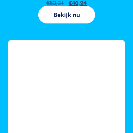
€
53,31
€
46,94
Bekijk nu