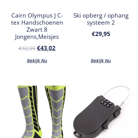
Cairn Olympus J C-
Ski opberg / ophang
tex Handschoenen
systeem 2
Zwart 8
€
29,95
Jongens,Meisjes
€
43,02
€
52,99
Bekijk Nu
Bekijk Nu