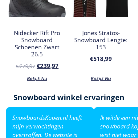
Nidecker Rift Pro
Jones Stratos-
Snowboard
Snowboard Lengte:
Schoenen Zwart
153
26.5
€
518,99
€
239,97
€
279,97
Bekijk Nu
Bekijk Nu
Snowboard winkel ervaringen
SnowboardsKopen.nl heeft
Ik wilde een n
mijn verwachtingen
snowboard ko
overtroffen. De website is
wist niet waar