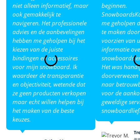
niet alleen informatief, maar
beginnen.
ook gemakkelijk te
SnowboardsKop
navigeren. Het professionele
me geholpen de
advies en de aanbevelingen
te maken door
hebben me geholpen bij het
voorzien van u
kiezen van de juiste
informatie ove
bindingen en accessoires
snowboards en
voor mijn snowboard. Ik
Het was handi
waardeer de transparantie
doorverwezen 
en objectiviteit, wetende dat
naar betrouw
ze geen producten verkopen
voor de aanko
maar echt willen helpen bij
geweldige serv
het maken van de beste
snowboardlief
keuzes.
Tr
au