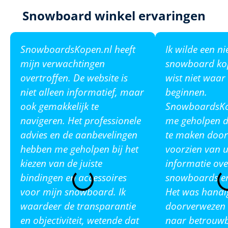
Snowboard winkel ervaringen
SnowboardsKopen.nl heeft
Ik wilde een n
mijn verwachtingen
snowboard ko
overtroffen. De website is
wist niet waar
niet alleen informatief, maar
beginnen.
ook gemakkelijk te
SnowboardsKop
navigeren. Het professionele
me geholpen de
advies en de aanbevelingen
te maken door
hebben me geholpen bij het
voorzien van u
kiezen van de juiste
informatie ove
bindingen en accessoires
snowboards en
voor mijn snowboard. Ik
Het was handi
waardeer de transparantie
doorverwezen 
en objectiviteit, wetende dat
naar betrouw