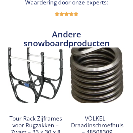
Waardering door onze experts:
Andere
snowboardproducten
Tour Rack Zijframes
VÖLKEL –
voor Rugzakken –
Draadinschroefhuls
Zwart – 33 x 30 x 8
– 48508309