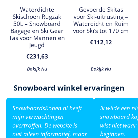
Waterdichte
Gevoerde Skitas
Skischoen Rugzak
voor Ski-uitrusting –
50L – Snowboard
Waterdicht en Ruim
Bagage en Ski Gear
voor Ski’s tot 170 cm
Tas voor Mannen en
€
112,12
Jeugd
€
231,63
Bekijk Nu
Bekijk Nu
Snowboard winkel ervaringen
SnowboardsKopen.nl heeft
Ik wilde een n
mijn verwachtingen
snowboard ko
overtroffen. De website is
wist niet waar
niet alleen informatief, maar
beginnen.