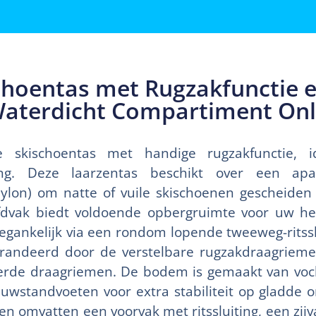
choentas met Rugzakfunctie 
Waterdicht Compartiment Onl
me skischoentas met handige rugzakfunctie, 
ting. Deze laarzentas beschikt over een apa
ylon) om natte of vuile skischoenen gescheide
fdvak biedt voldoende opbergruimte voor uw h
oegankelijk via een rondom lopende tweeweg-ritssl
randeerd door de verstelbare rugzakdraagrieme
erde draagriemen. De bodem is gemaakt van voch
auwstandvoeten voor extra stabiliteit op gladde 
n omvatten een voorvak met ritssluiting, een zijv