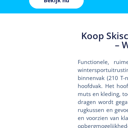
Bekijk nu
Koop Skis
– 
Functionele, rui
wintersportuitrus
binnenvak (210 T-n
hoofdvak. Het hoo
muts en kleding, t
dragen wordt gega
rugkussen en gevo
en voorzien van kl
opbergmogelijkhede