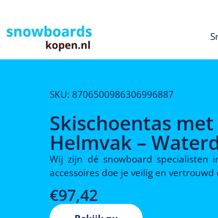
S
SKU: 8706500986306996887
Skischoentas met
Helmvak – Water
Wij zijn dé snowboard specialisten
accessoires doe je veilig en vertrouw
€
97,42