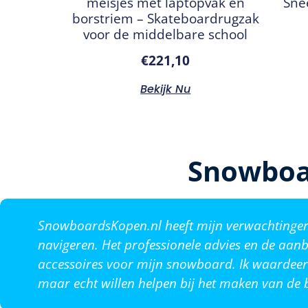
meisjes met laptopvak en
Sne
borstriem – Skateboardrugzak
voor de middelbare school
€
221,10
Bekijk Nu
Snowboa
SnowboardsKopen.nl heeft mijn verwachtingen o
navigeren. Het professionele advies en de aanb
accessoires voor mijn snowboard. Ik waardeer 
maar echt willen helpen bij het maken van de b