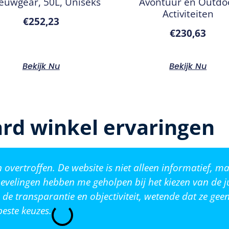
euwgear, 50L, Uniseks
Avontuur en Outdo
Activiteiten
€
252,23
€
230,63
Bekijk Nu
Bekijk Nu
rd winkel ervaringen
vertroffen. De website is niet alleen informatief, ma
evelingen hebben me geholpen bij het kiezen van de j
de transparantie en objectiviteit, wetende dat ze ge
este keuzes.