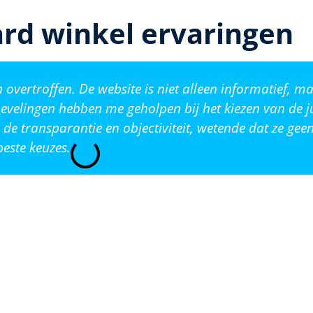
rd winkel ervaringen
vertroffen. De website is niet alleen informatief, ma
evelingen hebben me geholpen bij het kiezen van de j
de transparantie en objectiviteit, wetende dat ze ge
este keuzes.