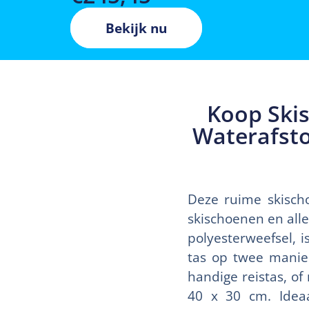
Bekijk nu
Koop Skis
Waterafsto
Deze ruime skisch
skischoenen en all
polyesterweefsel, 
tas op twee manie
handige reistas, o
40 x 30 cm. Ideaal