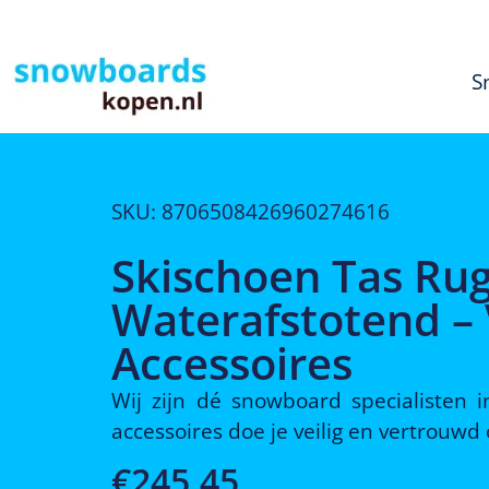
S
SKU: 8706508426960274616
Skischoen Tas Rug
Waterafstotend –
Accessoires
Wij zijn dé snowboard specialisten
accessoires doe je veilig en vertrouw
€
245,45