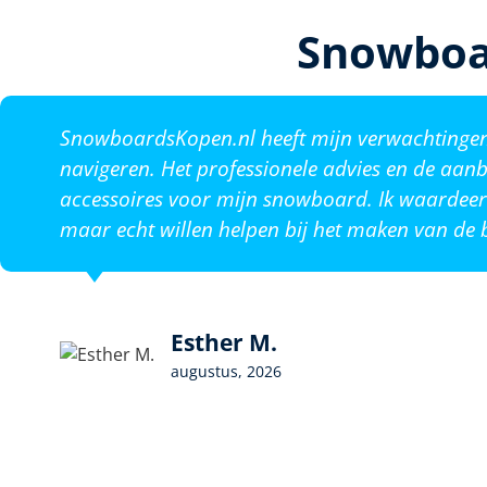
Snowboa
SnowboardsKopen.nl heeft mijn verwachtingen o
navigeren. Het professionele advies en de aanb
accessoires voor mijn snowboard. Ik waardeer 
maar echt willen helpen bij het maken van de b
Esther M.
augustus, 2026