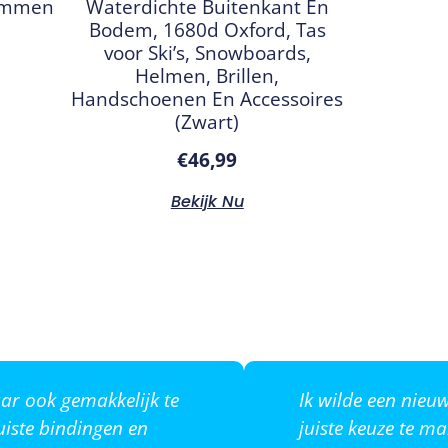
emmen
Waterdichte Buitenkant En
Bodem, 1680d Oxford, Tas
voor Ski’s, Snowboards,
Helmen, Brillen,
Handschoenen En Accessoires
(Zwart)
€
46,99
Bekijk Nu
ar ook gemakkelijk te
Ik wilde een nie
uiste bindingen en
juiste keuze te m