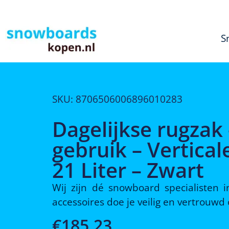
S
SKU: 8706506006896010283
Dagelijkse rugzak 
gebruik – Vertica
21 Liter – Zwart
Wij zijn dé snowboard specialisten
accessoires doe je veilig en vertrouw
€
185,23