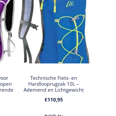
voor
Technische Fiets- en
lopen
Hardlooprugzak 10L –
erende
Ademend en Lichtgewicht
€
110,95