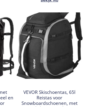
Bekijk Nu
 met
VEVOR Skischoentas, 65l
eel en
Reistas voor
or
Snowboardschoenen, met