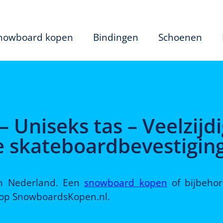
nowboard kopen
Bindingen
Schoenen
– Uniseks tas – Veelzijd
le skateboardbevestiging
 in Nederland. Een
snowboard kopen
of bijbeho
d op SnowboardsKopen.nl.