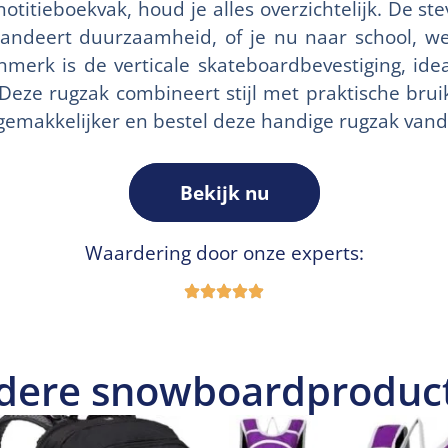
notitieboekvak, houd je alles overzichtelijk. De st
andeert duurzaamheid, of je nu naar school, we
nmerk is de verticale skateboardbevestiging, idea
Deze rugzak combineert stijl met praktische brui
 gemakkelijker en bestel deze handige rugzak van
Bekijk nu
Waardering door onze experts:
dere snowboardproduc