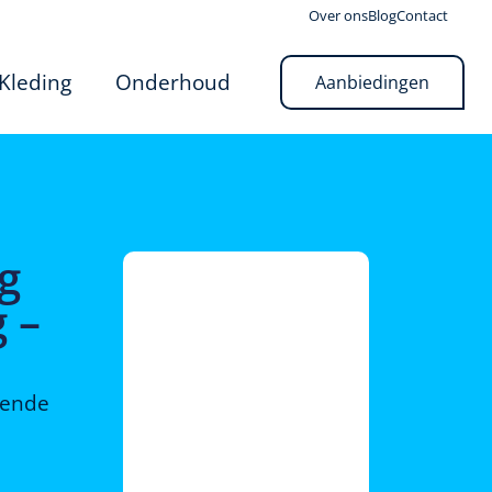
Over ons
Blog
Contact
Kleding
Onderhoud
Aanbiedingen
ig
 –
rende