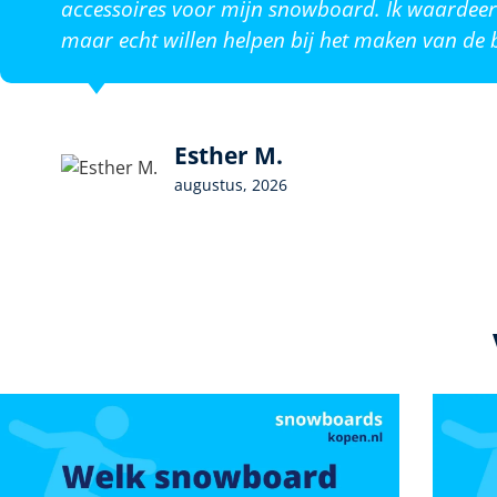
accessoires voor mijn snowboard. Ik waardeer 
maar echt willen helpen bij het maken van de b
Esther M.
augustus, 2026