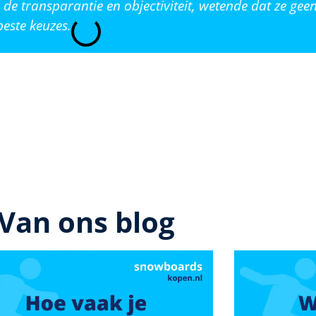
de transparantie en objectiviteit, wetende dat ze ge
este keuzes.
Van ons blog