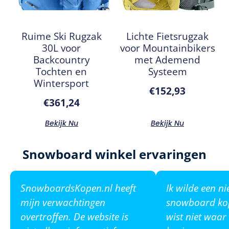
Ruime Ski Rugzak
Lichte Fietsrugzak
30L voor
voor Mountainbikers
Backcountry
met Ademend
Tochten en
Systeem
Wintersport
€
152,93
€
361,24
Bekijk Nu
Bekijk Nu
Snowboard winkel ervaringen
SnowboardsKopen.nl heeft
Ik wilde een n
mijn verwachtingen
snowboard ko
overtroffen. De website is
wist niet waar