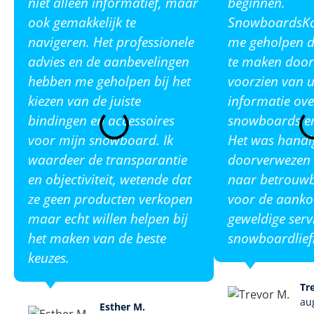
niet alleen informatief, maar
beginnen.
ook gemakkelijk te
SnowboardsKop
navigeren. Het professionele
me geholpen de
advies en de aanbevelingen
te maken door
hebben me geholpen bij het
voorzien van u
kiezen van de juiste
informatie ove
bindingen en accessoires
snowboards en
voor mijn snowboard. Ik
Het was handi
waardeer de transparantie
doorverwezen 
en objectiviteit, wetende dat
naar betrouw
ze geen producten verkopen
voor de aanko
maar echt willen helpen bij
geweldige serv
het maken van de beste
snowboardlief
keuzes.
Tr
au
Esther M.