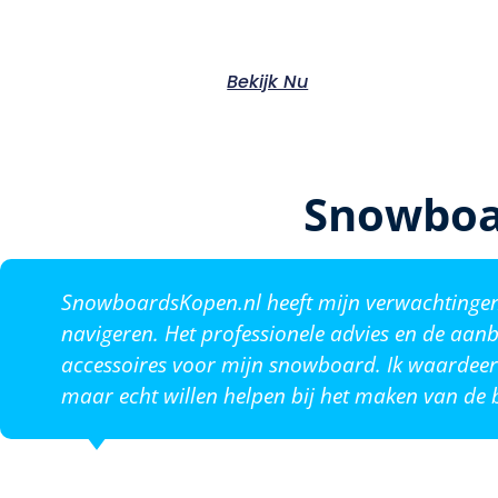
Bekijk Nu
Snowboa
SnowboardsKopen.nl heeft mijn verwachtingen o
navigeren. Het professionele advies en de aanb
accessoires voor mijn snowboard. Ik waardeer 
maar echt willen helpen bij het maken van de b