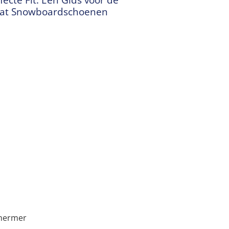
aat Snowboardschoenen
chermer