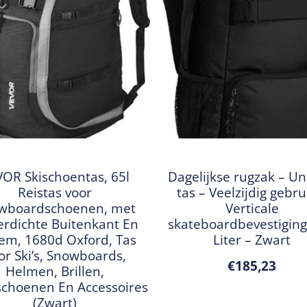
OR Skischoentas, 65l
Dagelijkse rugzak – Un
Reistas voor
tas – Veelzijdig gebru
wboardschoenen, met
Verticale
rdichte Buitenkant En
skateboardbevestiging
em, 1680d Oxford, Tas
Liter – Zwart
or Ski’s, Snowboards,
€
185,23
Helmen, Brillen,
choenen En Accessoires
(Zwart)