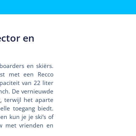
ector en
boarders en skiërs.
ust met een Recco
aciteit van 22 liter
unch. De vernieuwde
 terwijl het aparte
lle toegang biedt.
 kun je je ski’s of
uw met vrienden en