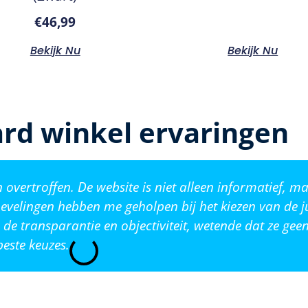
€
46,99
Bekijk Nu
Bekijk Nu
rd winkel ervaringen
vertroffen. De website is niet alleen informatief, ma
evelingen hebben me geholpen bij het kiezen van de j
de transparantie en objectiviteit, wetende dat ze ge
este keuzes.