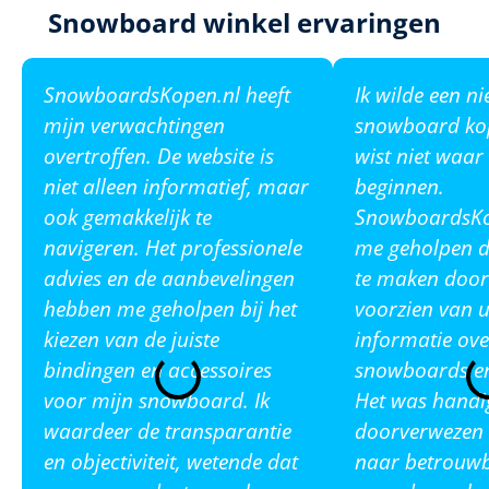
Snowboard winkel ervaringen
SnowboardsKopen.nl heeft
Ik wilde een n
mijn verwachtingen
snowboard ko
overtroffen. De website is
wist niet waar
niet alleen informatief, maar
beginnen.
ook gemakkelijk te
SnowboardsKop
navigeren. Het professionele
me geholpen de
advies en de aanbevelingen
te maken door
hebben me geholpen bij het
voorzien van u
kiezen van de juiste
informatie ove
bindingen en accessoires
snowboards en
voor mijn snowboard. Ik
Het was handi
waardeer de transparantie
doorverwezen 
en objectiviteit, wetende dat
naar betrouw