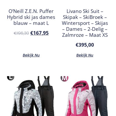
O’Neill Z.E.N. Puffer
Livano Ski Suit –
Hybrid ski jas dames
Skipak – SkiBroek –
blauw – maat L
Wintersport – Skijas
– Dames – 2-Delig –
€
167,95
€
196,30
Zalmroze – Maat XS
€
395,00
Bekijk Nu
Bekijk Nu