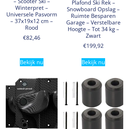
– Scooter Ski –
Plafond Ski Rek –
Winterpret –
Snowboard Opslag –
Universele Pasvorm
Ruimte Besparen
– 37x19x12 cm –
Garage – Verstelbare
Rood
Hoogte – Tot 34 kg –
Zwart
€
82,46
€
199,92
Bekijk nu
Bekijk nu