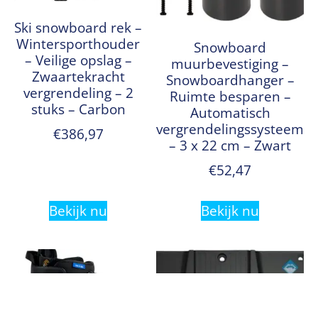
Ski snowboard rek –
Wintersporthouder
Snowboard
– Veilige opslag –
muurbevestiging –
Zwaartekracht
Snowboardhanger –
vergrendeling – 2
Ruimte besparen –
stuks – Carbon
Automatisch
vergrendelingssysteem
€
386,97
– 3 x 22 cm – Zwart
€
52,47
Bekijk nu
Bekijk nu