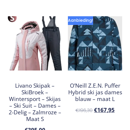
Aanbieding!
Livano Skipak –
O’Neill Z.E.N. Puffer
SkiBroek –
Hybrid ski jas dames
Wintersport – Skijas
blauw – maat L
– Ski Suit – Dames –
€
167,95
€
196,30
2-Delig – Zalmroze –
Maat S
€
395,00