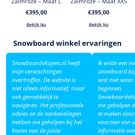
Zalmroze – Maat L
Zalmroze – Maat XXS
€
395,00
€
395,00
Bekijk Nu
Bekijk Nu
Snowboard winkel ervaringen
SnowboardsKopen.nl heeft
Ik wilde een n
mijn verwachtingen
snowboard ko
overtroffen. De website is
wist niet waar
niet alleen informatief, maar
beginnen.
ook gemakkelijk te
SnowboardsKop
navigeren. Het professionele
me geholpen de
advies en de aanbevelingen
te maken door
hebben me geholpen bij het
voorzien van u
kiezen van de juiste
informatie ove