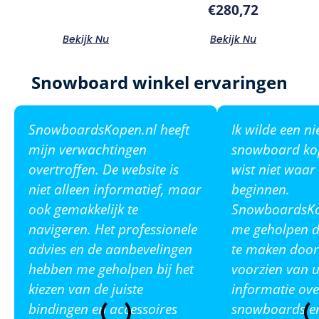
€
280,72
Bekijk Nu
Bekijk Nu
Snowboard winkel ervaringen
SnowboardsKopen.nl heeft
Ik wilde een n
mijn verwachtingen
snowboard ko
overtroffen. De website is
wist niet waar
niet alleen informatief, maar
beginnen.
ook gemakkelijk te
SnowboardsKop
navigeren. Het professionele
me geholpen de
advies en de aanbevelingen
te maken door
hebben me geholpen bij het
voorzien van u
kiezen van de juiste
informatie ove
bindingen en accessoires
snowboards en