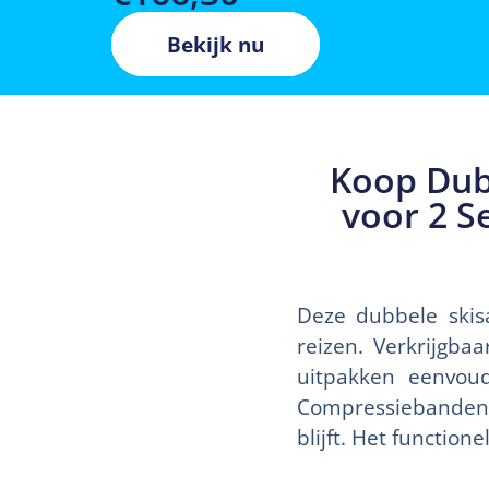
Bekijk nu
Koop Dub
voor 2 S
Deze dubbele skisa
reizen. Verkrijgba
uitpakken eenvoud
Compressiebanden z
blijft. Het function