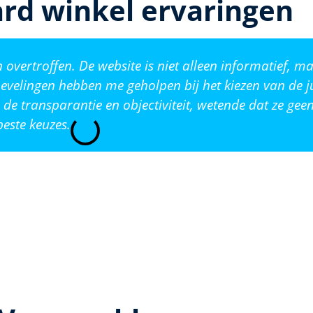
rd winkel ervaringen
vertroffen. De website is niet alleen informatief, ma
evelingen hebben me geholpen bij het kiezen van de j
de transparantie en objectiviteit, wetende dat ze ge
este keuzes.