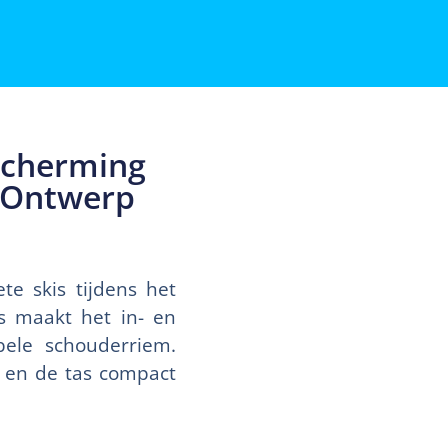
scherming
e Ontwerp
te skis tijdens het
as maakt het in- en
bele schouderriem.
n en de tas compact