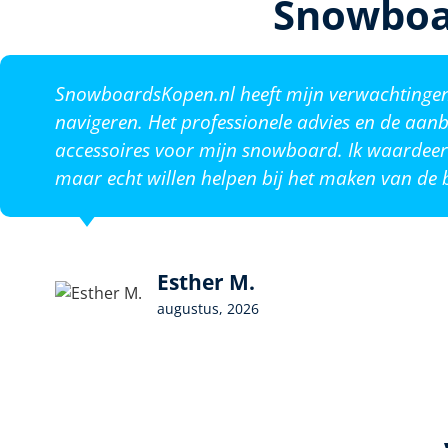
Snowboa
SnowboardsKopen.nl heeft mijn verwachtingen o
navigeren. Het professionele advies en de aanb
accessoires voor mijn snowboard. Ik waardeer 
maar echt willen helpen bij het maken van de b
Esther M.
augustus, 2026