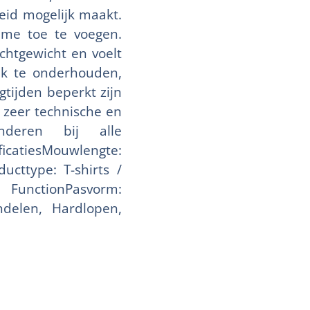
eid mogelijk maakt.
ume toe te voegen.
ichtgewicht en voelt
jk te onderhouden,
tijden beperkt zijn
 zeer technische en
nderen bij alle
icatiesMouwlengte:
cttype: T-shirts /
 FunctionPasvorm:
ndelen, Hardlopen,