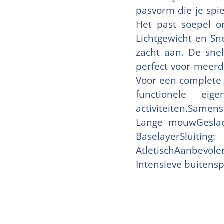
pasvorm die je spi
Het past soepel o
Lichtgewicht en Sne
zacht aan. De sne
perfect voor meerd
Voor een complete 
functionele ei
activiteiten.Same
Lange mouwGeslach
BaselayerSluitin
AtletischAanbevol
Intensieve buitens