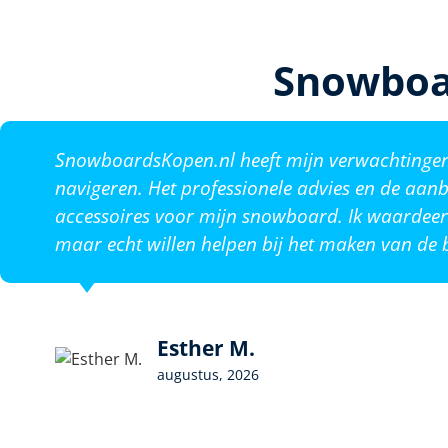
Snowboa
SnowboardsKopen.nl heeft mijn verwachtingen o
navigeren. Het professionele advies en de aanb
accessoires voor mijn snowboard. Ik waardeer 
maar echt willen helpen bij het maken van de b
Esther M.
augustus, 2026