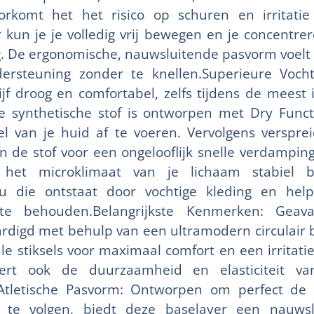
orkomt het het risico op schuren en irritatie 
kun je je volledig vrij bewegen en je concentrer
ing. De ergonomische, nauwsluitende pasvorm voelt
ersteuning zonder te knellen.Superieure Vochtr
f droog en comfortabel, zelfs tijdens de meest 
e synthetische stof is ontworpen met Dry Func
l van je huid af te voeren. Vervolgens versprei
 de stof voor een ongelooflijk snelle verdamping
 het microklimaat van je lichaam stabiel bl
u die ontstaat door vochtige kleding en hel
te behouden.Belangrijkste Kenmerken: Geav
rdigd met behulp van een ultramodern circulair b
e stiksels voor maximaal comfort en een irritatie
tert ook de duurzaamheid en elasticiteit va
Atletische Pasvorm: Ontworpen om perfect de 
 te volgen, biedt deze baselayer een nauwslu