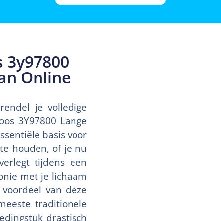
 3y97800
an Online
ndel je volledige
dloos 3Y97800 Lange
ssentiële basis voor
te houden, of je nu
erlegt tijdens een
onie met je lichaam
e voordeel van deze
meeste traditionele
ledingstuk drastisch