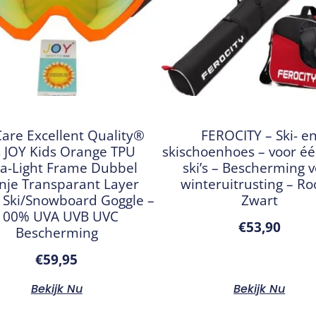
Care Excellent Quality®
FEROCITY – Ski- e
 JOY Kids Orange TPU
skischoenhoes – voor é
ra-Light Frame Dubbel
ski’s – Bescherming 
nje Transparant Layer
winteruitrusting – Ro
 Ski/Snowboard Goggle –
Zwart
100% UVA UVB UVC
€
53,90
Bescherming
€
59,95
Bekijk Nu
Bekijk Nu