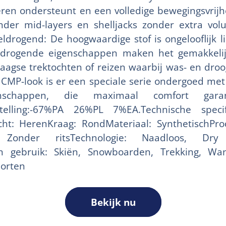
eren ondersteunt en een volledige bewegingsvrijh
nder mid-layers en shelljacks zonder extra vol
ldrogend: De hoogwaardige stof is ongelooflijk l
ldrogende eigenschappen maken het gemakkeli
aagse trektochten of reizen waarbij was- en droog
CMP-look is er een speciale serie ondergoed met
genschappen, die maximaal comfort gara
nstelling:-67%PA 26%PL 7%EA.Technische specif
t: HerenKraag: RondMateriaal: SynthetischProdu
g: Zonder ritsTechnologie: Naadloos, Dry
en gebruik: Skiën, Snowboarden, Trekking, Wa
porten
Bekijk nu