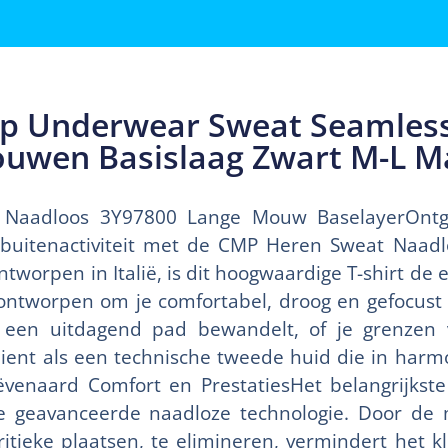
p Underwear Sweat Seamless
uwen Basislaag Zwart M-L M
Naadloos 3Y97800 Lange Mouw BaselayerOntgre
e buitenactiviteit met de CMP Heren Sweat Naa
worpen in Italië, is dit hoogwaardige T-shirt de e
 ontworpen om je comfortabel, droog en gefocust 
, een uitdagend pad bewandelt, of je grenzen v
dient als een technische tweede huid die in harm
venaard Comfort en PrestatiesHet belangrijkst
de geavanceerde naadloze technologie. Door de 
itieke plaatsen, te elimineren, vermindert het k