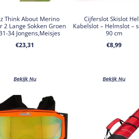
z Think About Merino
Cijferslot Skislot He
r 2 Lange Sokken Groen
Kabelslot – Helmslot – s
31-34 Jongens,Meisjes
90 cm
€
23,31
€
8,99
Bekijk Nu
Bekijk Nu