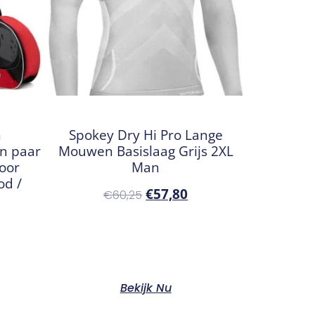
n
Spokey Dry Hi Pro Lange
én paar
Mouwen Basislaag Grijs 2XL
voor
Man
od /
€
57,80
€
60,25
Bekijk Nu