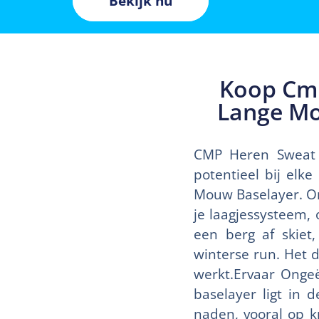
Bekijk nu
Koop Cm
Lange Mo
CMP Heren Sweat 
potentieel bij elk
Mouw Baselayer. Ont
je laagjessysteem,
een berg af skiet
winterse run. Het 
werkt.Ervaar Ongeë
baselayer ligt in 
naden, vooral op kr