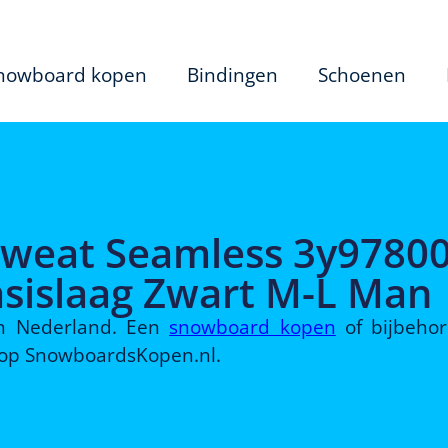
nowboard kopen
Bindingen
Schoenen
weat Seamless 3y9780
islaag Zwart M-L Man
 in Nederland. Een
snowboard kopen
of bijbeho
d op SnowboardsKopen.nl.