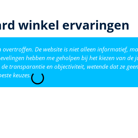
rd winkel ervaringen
vertroffen. De website is niet alleen informatief, ma
evelingen hebben me geholpen bij het kiezen van de j
de transparantie en objectiviteit, wetende dat ze ge
este keuzes.