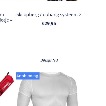
lm
Ski opberg / ophang systeem 2
lotje –
€
29,95
Bekijk Nu
Aanbieding!